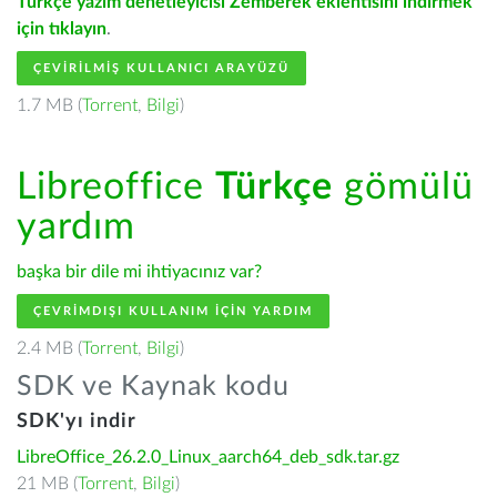
Türkçe yazım denetleyicisi Zemberek eklentisini indirmek
için tıklayın
.
ÇEVIRILMIŞ KULLANICI ARAYÜZÜ
1.7 MB (
Torrent
,
Bilgi
)
Libreoffice
Türkçe
gömülü
yardım
başka bir dile mi ihtiyacınız var?
ÇEVRIMDIŞI KULLANIM IÇIN YARDIM
2.4 MB (
Torrent
,
Bilgi
)
SDK ve Kaynak kodu
SDK'yı indir
LibreOffice_26.2.0_Linux_aarch64_deb_sdk.tar.gz
21 MB (
Torrent
,
Bilgi
)