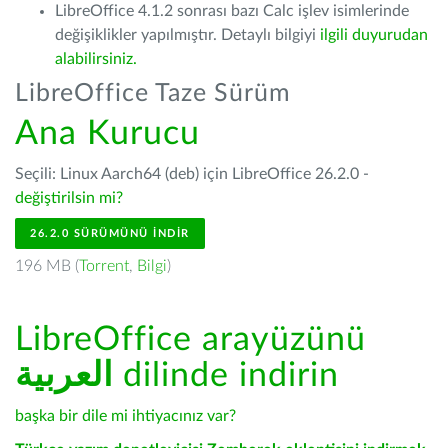
LibreOffice 4.1.2 sonrası bazı Calc işlev isimlerinde
değişiklikler yapılmıştır. Detaylı bilgiyi
ilgili duyurudan
alabilirsiniz.
LibreOffice Taze Sürüm
Ana Kurucu
Seçili: Linux Aarch64 (deb) için LibreOffice 26.2.0 -
değiştirilsin mi?
26.2.0 SÜRÜMÜNÜ İNDIR
196 MB (
Torrent
,
Bilgi
)
LibreOffice arayüzünü
العربية
dilinde indirin
başka bir dile mi ihtiyacınız var?