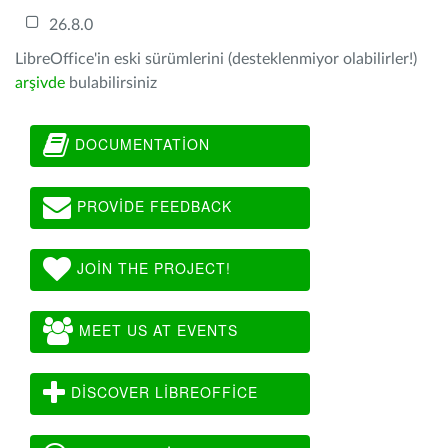
26.8.0
LibreOffice'in eski sürümlerini (desteklenmiyor olabilirler!)
arşivde
bulabilirsiniz
DOCUMENTATION
PROVIDE FEEDBACK
JOIN THE PROJECT!
MEET US AT EVENTS
DISCOVER LIBREOFFICE