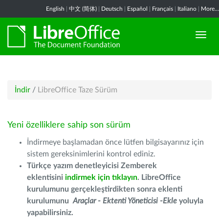
English
|
中文 (简体)
|
Deutsch
|
Español
|
Français
|
Italiano
|
More...
İndir
/
LibreOffice Taze Sürüm
Yeni özelliklere sahip son sürüm
İndirmeye başlamadan önce lütfen bilgisayarınız için
sistem gereksinimlerini kontrol ediniz.
Türkçe yazım denetleyicisi Zemberek
eklentisini
indirmek için tıklayın
. LibreOffice
kurulumunu gerçekleştirdikten sonra eklenti
kurulumunu
Araçlar - Ektenti Yöneticisi -Ekle
yoluyla
yapabilirsiniz.