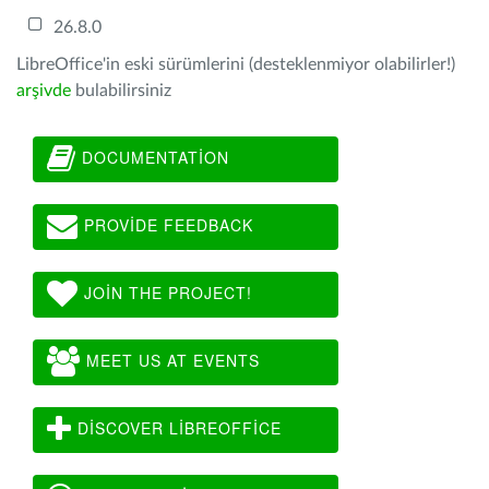
26.8.0
LibreOffice'in eski sürümlerini (desteklenmiyor olabilirler!)
arşivde
bulabilirsiniz
DOCUMENTATION
PROVIDE FEEDBACK
JOIN THE PROJECT!
MEET US AT EVENTS
DISCOVER LIBREOFFICE