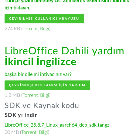
Türkçe yazım denetleyicisi Zemberek eklentisini indirmek
için tıklayın
.
ÇEVIRILMIŞ KULLANICI ARAYÜZÜ
274 KB (
Torrent
,
Bilgi
)
LibreOffice Dahili yardım
İkincil İngilizce
başka bir dile mi ihtiyacınız var?
ÇEVRIMDIŞI KULLANIM IÇIN YARDIM
1.8 MB (
Torrent
,
Bilgi
)
SDK ve Kaynak kodu
SDK'yı indir
LibreOffice_25.8.7_Linux_aarch64_deb_sdk.tar.gz
20 MB (
Torrent
,
Bilgi
)