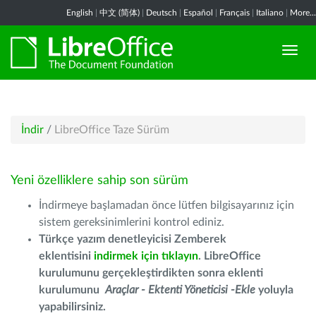
English
|
中文 (简体)
|
Deutsch
|
Español
|
Français
|
Italiano
|
More...
İndir
/
LibreOffice Taze Sürüm
Yeni özelliklere sahip son sürüm
İndirmeye başlamadan önce lütfen bilgisayarınız için
sistem gereksinimlerini kontrol ediniz.
Türkçe yazım denetleyicisi Zemberek
eklentisini
indirmek için tıklayın
. LibreOffice
kurulumunu gerçekleştirdikten sonra eklenti
kurulumunu
Araçlar - Ektenti Yöneticisi -Ekle
yoluyla
yapabilirsiniz.