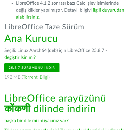
LibreOffice 4.1.2 sonrası bazı Calc işlev isimlerinde
değişiklikler yapılmıştır. Detaylı bilgiyi
ilgili duyurudan
alabilirsiniz.
LibreOffice Taze Sürüm
Ana Kurucu
Seçili: Linux Aarch64 (deb) için LibreOffice 25.8.7 -
değiştirilsin mi?
25.8.7 SÜRÜMÜNÜ İNDIR
192 MB (
Torrent
,
Bilgi
)
LibreOffice arayüzünü
कोंकणी
dilinde indirin
başka bir dile mi ihtiyacınız var?