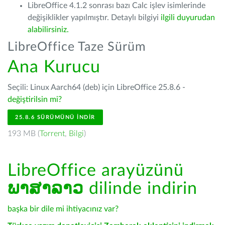
LibreOffice 4.1.2 sonrası bazı Calc işlev isimlerinde
değişiklikler yapılmıştır. Detaylı bilgiyi
ilgili duyurudan
alabilirsiniz.
LibreOffice Taze Sürüm
Ana Kurucu
Seçili: Linux Aarch64 (deb) için LibreOffice 25.8.6 -
değiştirilsin mi?
25.8.6 SÜRÜMÜNÜ İNDIR
193 MB (
Torrent
,
Bilgi
)
LibreOffice arayüzünü
ພາສາລາວ
dilinde indirin
başka bir dile mi ihtiyacınız var?