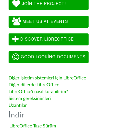
JOIN THE PROJECT!
MEET US AT EVENTS
DISCOVER LIBREOFFICE
GOOD LOOKING DOCUMENTS
Diğer işletim sistemleri için LibreOffice
Diğer dillerde LibreOffice
LibreOffice'i nasıl kurabilirim?
Sistem gereksinimleri
Uzantılar
İndir
LibreOffice Taze Sürüm