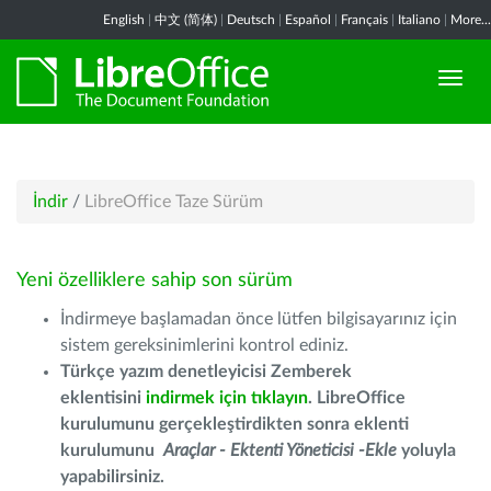
English
|
中文 (简体)
|
Deutsch
|
Español
|
Français
|
Italiano
|
More...
İndir
/
LibreOffice Taze Sürüm
Yeni özelliklere sahip son sürüm
İndirmeye başlamadan önce lütfen bilgisayarınız için
sistem gereksinimlerini kontrol ediniz.
Türkçe yazım denetleyicisi Zemberek
eklentisini
indirmek için tıklayın
. LibreOffice
kurulumunu gerçekleştirdikten sonra eklenti
kurulumunu
Araçlar - Ektenti Yöneticisi -Ekle
yoluyla
yapabilirsiniz.