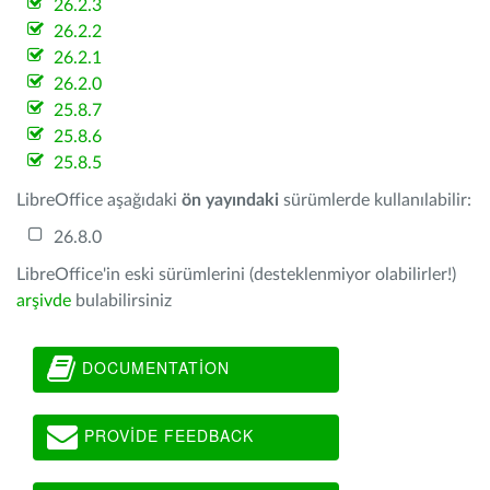
26.2.3
26.2.2
26.2.1
26.2.0
25.8.7
25.8.6
25.8.5
LibreOffice aşağıdaki
ön yayındaki
sürümlerde kullanılabilir:
26.8.0
LibreOffice'in eski sürümlerini (desteklenmiyor olabilirler!)
arşivde
bulabilirsiniz
DOCUMENTATION
PROVIDE FEEDBACK