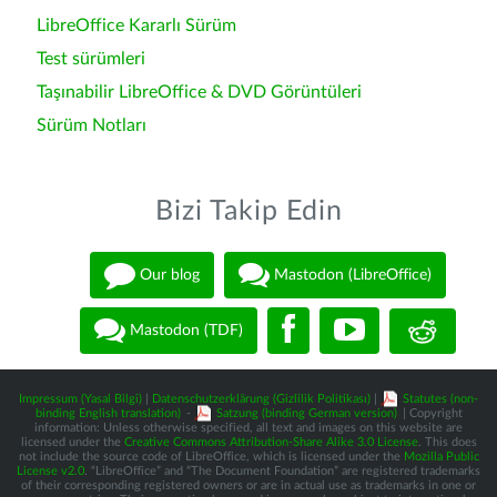
LibreOffice Kararlı Sürüm
Test sürümleri
Taşınabilir LibreOffice & DVD Görüntüleri
Sürüm Notları
Bizi Takip Edin
Our blog
Mastodon (LibreOffice)
Mastodon (TDF)
Impressum (Yasal Bilgi)
|
Datenschutzerklärung (Gizlilik Politikası)
|
Statutes (non-
binding English translation)
-
Satzung (binding German version)
| Copyright
information: Unless otherwise specified, all text and images on this website are
licensed under the
Creative Commons Attribution-Share Alike 3.0 License
. This does
not include the source code of LibreOffice, which is licensed under the
Mozilla Public
License v2.0
. “LibreOffice” and “The Document Foundation” are registered trademarks
of their corresponding registered owners or are in actual use as trademarks in one or