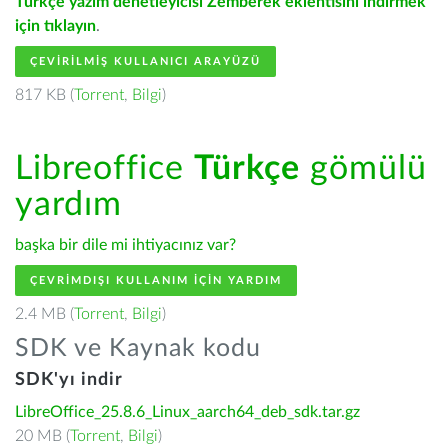
Türkçe yazım denetleyicisi Zemberek eklentisini indirmek
için tıklayın
.
ÇEVIRILMIŞ KULLANICI ARAYÜZÜ
817 KB (
Torrent
,
Bilgi
)
Libreoffice
Türkçe
gömülü
yardım
başka bir dile mi ihtiyacınız var?
ÇEVRIMDIŞI KULLANIM IÇIN YARDIM
2.4 MB (
Torrent
,
Bilgi
)
SDK ve Kaynak kodu
SDK'yı indir
LibreOffice_25.8.6_Linux_aarch64_deb_sdk.tar.gz
20 MB (
Torrent
,
Bilgi
)