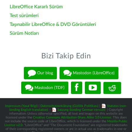
LibreOffice Kararlı Sürüm
Test sürümleri
Taşınabilir LibreOffice & DVD Görüntüleri
Sürüm Notları
Bizi Takip Edin
Our blog
Mastodon (LibreOffice)
Mastodon (TDF)
Impressum (Yasal Bilgi)
|
Datenschutzerklärung (Gizlilik Politikası)
|
Statutes (non-
binding English translation)
-
Satzung (binding German version)
| Copyright
information: Unless otherwise specified, all text and images on this website are
licensed under the
Creative Commons Attribution-Share Alike 3.0 License
. This does
not include the source code of LibreOffice, which is licensed under the
Mozilla Public
License v2.0
. “LibreOffice” and “The Document Foundation” are registered trademarks
of their corresponding registered owners or are in actual use as trademarks in one or