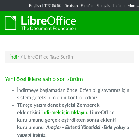
English
|
中文 (简体)
|
Deutsch
|
Español
|
Français
|
Italiano
|
More...
İndir
/
LibreOffice Taze Sürüm
Yeni özelliklere sahip son sürüm
İndirmeye başlamadan önce lütfen bilgisayarınız için
sistem gereksinimlerini kontrol ediniz.
Türkçe yazım denetleyicisi Zemberek
eklentisini
indirmek için tıklayın
. LibreOffice
kurulumunu gerçekleştirdikten sonra eklenti
kurulumunu
Araçlar - Ektenti Yöneticisi -Ekle
yoluyla
yapabilirsiniz.