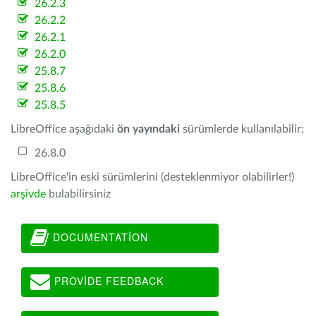
26.2.3
26.2.2
26.2.1
26.2.0
25.8.7
25.8.6
25.8.5
LibreOffice aşağıdaki
ön yayındaki
sürümlerde kullanılabilir:
26.8.0
LibreOffice'in eski sürümlerini (desteklenmiyor olabilirler!)
arşivde
bulabilirsiniz
DOCUMENTATION
PROVIDE FEEDBACK