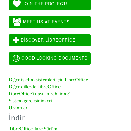
JOIN THE PROJECT!
MEET US AT EVENTS
DISCOVER LIBREOFFICE
GOOD LOOKING DOCUMENTS
Diğer işletim sistemleri için LibreOffice
Diğer dillerde LibreOffice
LibreOffice'i nasıl kurabilirim?
Sistem gereksinimleri
Uzantılar
İndir
LibreOffice Taze Sürüm