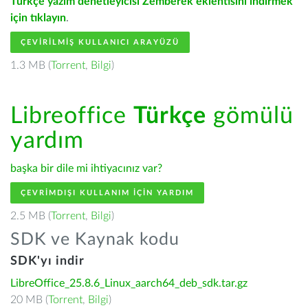
Türkçe yazım denetleyicisi Zemberek eklentisini indirmek
için tıklayın
.
ÇEVIRILMIŞ KULLANICI ARAYÜZÜ
1.3 MB (
Torrent
,
Bilgi
)
Libreoffice
Türkçe
gömülü
yardım
başka bir dile mi ihtiyacınız var?
ÇEVRIMDIŞI KULLANIM IÇIN YARDIM
2.5 MB (
Torrent
,
Bilgi
)
SDK ve Kaynak kodu
SDK'yı indir
LibreOffice_25.8.6_Linux_aarch64_deb_sdk.tar.gz
20 MB (
Torrent
,
Bilgi
)