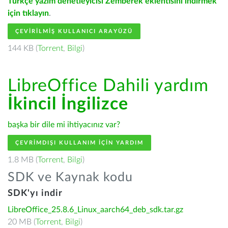
Türkçe yazım denetleyicisi Zemberek eklentisini indirmek
için tıklayın
.
ÇEVIRILMIŞ KULLANICI ARAYÜZÜ
144 KB (
Torrent
,
Bilgi
)
LibreOffice Dahili yardım
İkincil İngilizce
başka bir dile mi ihtiyacınız var?
ÇEVRIMDIŞI KULLANIM IÇIN YARDIM
1.8 MB (
Torrent
,
Bilgi
)
SDK ve Kaynak kodu
SDK'yı indir
LibreOffice_25.8.6_Linux_aarch64_deb_sdk.tar.gz
20 MB (
Torrent
,
Bilgi
)