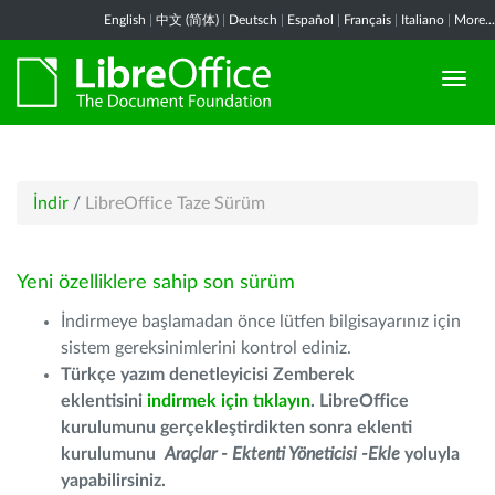
English
|
中文 (简体)
|
Deutsch
|
Español
|
Français
|
Italiano
|
More...
İndir
/
LibreOffice Taze Sürüm
Yeni özelliklere sahip son sürüm
İndirmeye başlamadan önce lütfen bilgisayarınız için
sistem gereksinimlerini kontrol ediniz.
Türkçe yazım denetleyicisi Zemberek
eklentisini
indirmek için tıklayın
. LibreOffice
kurulumunu gerçekleştirdikten sonra eklenti
kurulumunu
Araçlar - Ektenti Yöneticisi -Ekle
yoluyla
yapabilirsiniz.