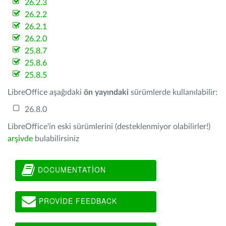
26.2.3
26.2.2
26.2.1
26.2.0
25.8.7
25.8.6
25.8.5
LibreOffice aşağıdaki
ön yayındaki
sürümlerde kullanılabilir:
26.8.0
LibreOffice'in eski sürümlerini (desteklenmiyor olabilirler!)
arşivde
bulabilirsiniz
DOCUMENTATION
PROVIDE FEEDBACK