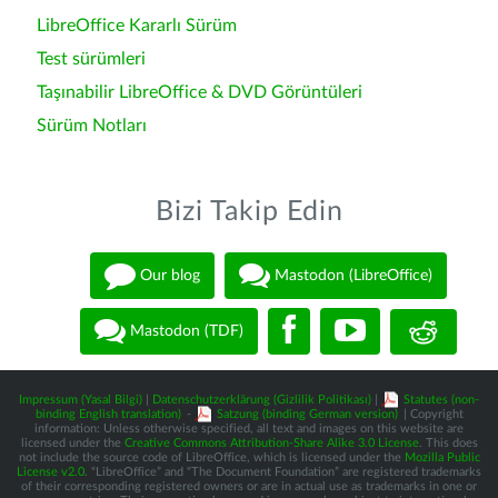
LibreOffice Kararlı Sürüm
Test sürümleri
Taşınabilir LibreOffice & DVD Görüntüleri
Sürüm Notları
Bizi Takip Edin
Our blog
Mastodon (LibreOffice)
Mastodon (TDF)
Impressum (Yasal Bilgi)
|
Datenschutzerklärung (Gizlilik Politikası)
|
Statutes (non-
binding English translation)
-
Satzung (binding German version)
| Copyright
information: Unless otherwise specified, all text and images on this website are
licensed under the
Creative Commons Attribution-Share Alike 3.0 License
. This does
not include the source code of LibreOffice, which is licensed under the
Mozilla Public
License v2.0
. “LibreOffice” and “The Document Foundation” are registered trademarks
of their corresponding registered owners or are in actual use as trademarks in one or