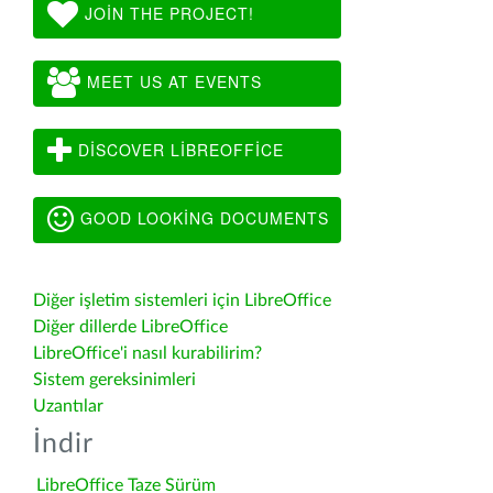
JOIN THE PROJECT!
MEET US AT EVENTS
DISCOVER LIBREOFFICE
GOOD LOOKING DOCUMENTS
Diğer işletim sistemleri için LibreOffice
Diğer dillerde LibreOffice
LibreOffice'i nasıl kurabilirim?
Sistem gereksinimleri
Uzantılar
İndir
LibreOffice Taze Sürüm