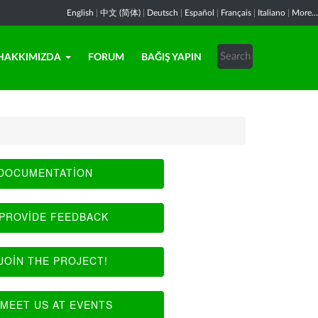
English
|
中文 (简体)
|
Deutsch
|
Español
|
Français
|
Italiano
|
More...
HAKKIMIZDA
FORUM
BAĞIŞ YAPIN
DOCUMENTATION
PROVIDE FEEDBACK
JOIN THE PROJECT!
MEET US AT EVENTS