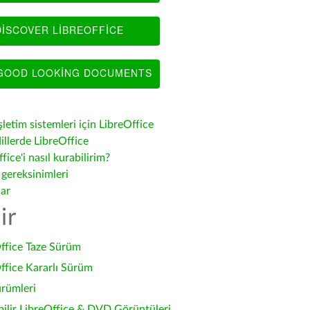
ISCOVER LIBREOFFICE
OOD LOOKING DOCUMENTS
şletim sistemleri için LibreOffice
illerde LibreOffice
fice'i nasıl kurabilirim?
 gereksinimleri
lar
ir
ffice Taze Sürüm
ffice Kararlı Sürüm
ürümleri
bilir LibreOffice & DVD Görüntüleri