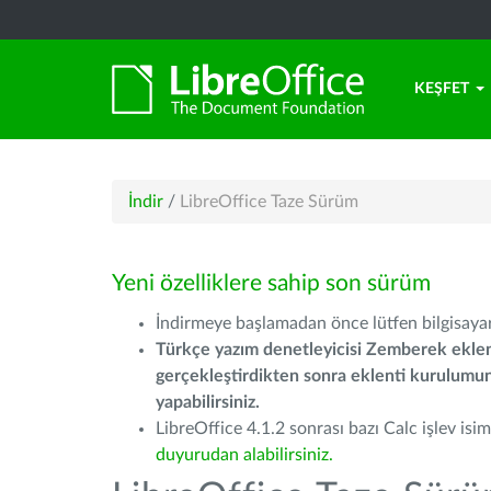
KEŞFET
İndir
/
LibreOffice Taze Sürüm
Yeni özelliklere sahip son sürüm
İndirmeye başlamadan önce lütfen bilgisayarı
Türkçe yazım denetleyicisi Zemberek eklen
gerçekleştirdikten sonra eklenti kurulum
yapabilirsiniz.
LibreOffice 4.1.2 sonrası bazı Calc işlev isiml
duyurudan alabilirsiniz.