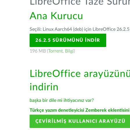
LibreOffice Taze Sür
Ana Kurucu
Seçili: Linux Aarch64 (deb) için LibreOffice 26.2.5
26.2.5 SÜRÜMÜNÜ İNDIR
196 MB (
Torrent
,
Bilgi
)
LibreOffice arayüzün
indirin
başka bir dile mi ihtiyacınız var?
Türkçe yazım denetleyicisi Zemberek eklentisini 
ÇEVIRILMIŞ KULLANICI ARAYÜZÜ