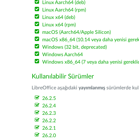
Linux Aarch64 (deb)
Linux Aarch64 (rpm)
Linux x64 (deb)
Linux x64 (rpm)
macOS (Aarch64/Apple Silicon)
macOS x86_64 (10.14 veya daha yenisi gerekl
Windows (32 bit, deprecated)
Windows Aarch64
Windows x86_64 (7 veya daha yenisi gereklid
Kullanılabilir Sürümler
LibreOffice aşağıdaki
yayımlanmış
sürümlerde kulla
26.2.5
26.2.4
26.2.3
26.2.2
26.2.1
26.2.0