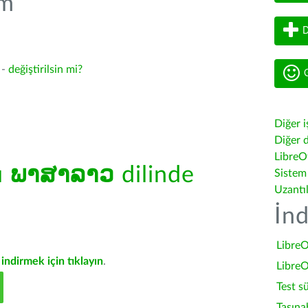
üm
D
 -
değiştirilsin mi?
G
Diğer i
Diğer d
LibreOf
ü
ພາສາລາວ
dilinde
Sistem
Uzantı
İnd
LibreO
indirmek için tıklayın
.
LibreO
Test s
Taşına