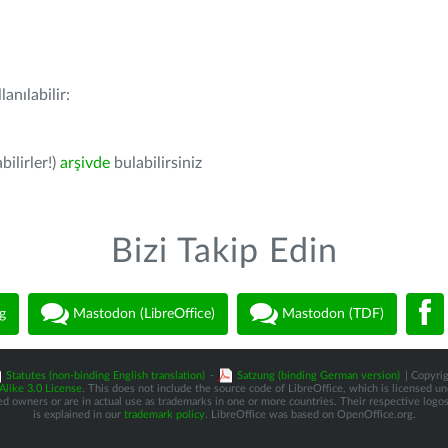
anılabilir:
bilirler!)
arşivde
bulabilirsiniz
Bizi Takip Edin
g
Mastodon (LibreOffice)
Mastodon (TDF)
Statutes (non-binding English translation)
-
Satzung (binding German version)
| Copyrig
like 3.0 License
. This does not include the source code of LibreOffice, which is licensed u
d owners or are in actual use as trademarks in one or more countries. Their respective logos 
is explained in our
trademark policy
. LibreOffice was based on OpenOffice.org.