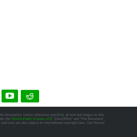
ht information: Unless otherwise specified, all text and images on this
nder the
Mozilla Public License v2.0
. “LibreOffice” and “The Document
and icons are also subject to international copyright laws. Use thereof