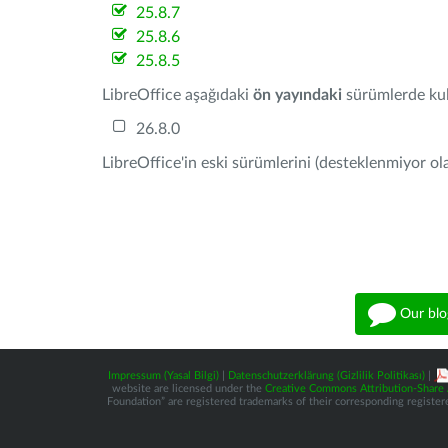
25.8.7
25.8.6
25.8.5
LibreOffice aşağıdaki
ön yayındaki
sürümlerde kull
26.8.0
LibreOffice'in eski sürümlerini (desteklenmiyor ola
Our blo
Impressum (Yasal Bilgi)
|
Datenschutzerklärung (Gizlilik Politikası)
|
website are licensed under the
Creative Commons Attribution-Share A
Foundation” are registered trademarks of their corresponding registere