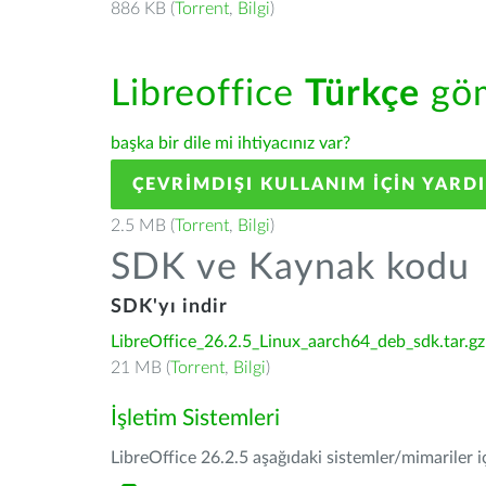
886 KB (
Torrent
,
Bilgi
)
Libreoffice
Türkçe
göm
başka bir dile mi ihtiyacınız var?
ÇEVRIMDIŞI KULLANIM IÇIN YARD
2.5 MB (
Torrent
,
Bilgi
)
SDK ve Kaynak kodu
SDK'yı indir
LibreOffice_26.2.5_Linux_aarch64_deb_sdk.tar.gz
21 MB (
Torrent
,
Bilgi
)
İşletim Sistemleri
LibreOffice 26.2.5 aşağıdaki sistemler/mimariler iç