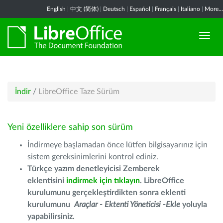
English
|
中文 (简体)
|
Deutsch
|
Español
|
Français
|
Italiano
|
More...
İndir
/
LibreOffice Taze Sürüm
Yeni özelliklere sahip son sürüm
İndirmeye başlamadan önce lütfen bilgisayarınız için
sistem gereksinimlerini kontrol ediniz.
Türkçe yazım denetleyicisi Zemberek
eklentisini
indirmek için tıklayın
. LibreOffice
kurulumunu gerçekleştirdikten sonra eklenti
kurulumunu
Araçlar - Ektenti Yöneticisi -Ekle
yoluyla
yapabilirsiniz.