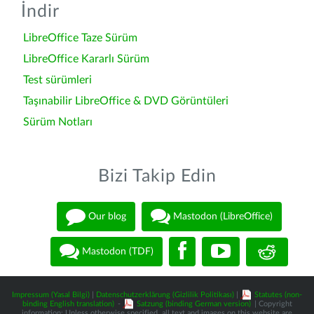
İndir
LibreOffice Taze Sürüm
LibreOffice Kararlı Sürüm
Test sürümleri
Taşınabilir LibreOffice & DVD Görüntüleri
Sürüm Notları
Bizi Takip Edin
Our blog
Mastodon (LibreOffice)
Mastodon (TDF)
Impressum (Yasal Bilgi)
|
Datenschutzerklärung (Gizlilik Politikası)
|
Statutes (non-
binding English translation)
-
Satzung (binding German version)
| Copyright
information: Unless otherwise specified, all text and images on this website are