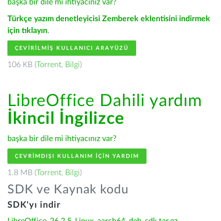
başka bir dile mi ihtiyacınız var?
Türkçe yazım denetleyicisi Zemberek eklentisini indirmek
için tıklayın
.
ÇEVIRILMIŞ KULLANICI ARAYÜZÜ
106 KB (
Torrent
,
Bilgi
)
LibreOffice Dahili yardım
İkincil İngilizce
başka bir dile mi ihtiyacınız var?
ÇEVRIMDIŞI KULLANIM IÇIN YARDIM
1.8 MB (
Torrent
,
Bilgi
)
SDK ve Kaynak kodu
SDK'yı indir