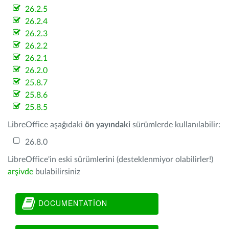
26.2.5
26.2.4
26.2.3
26.2.2
26.2.1
26.2.0
25.8.7
25.8.6
25.8.5
LibreOffice aşağıdaki
ön yayındaki
sürümlerde kullanılabilir:
26.8.0
LibreOffice'in eski sürümlerini (desteklenmiyor olabilirler!)
arşivde
bulabilirsiniz
DOCUMENTATION