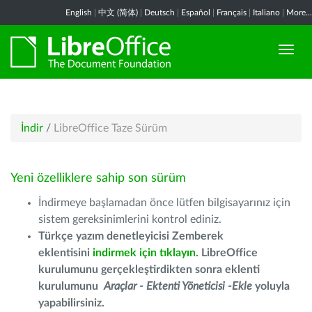
English
|
中文 (简体)
|
Deutsch
|
Español
|
Français
|
Italiano
|
More...
İndir
/
LibreOffice Taze Sürüm
Yeni özelliklere sahip son sürüm
İndirmeye başlamadan önce lütfen bilgisayarınız için
sistem gereksinimlerini kontrol ediniz.
Türkçe yazım denetleyicisi Zemberek
eklentisini
indirmek için tıklayın
. LibreOffice
kurulumunu gerçekleştirdikten sonra eklenti
kurulumunu
Araçlar - Ektenti Yöneticisi -Ekle
yoluyla
yapabilirsiniz.