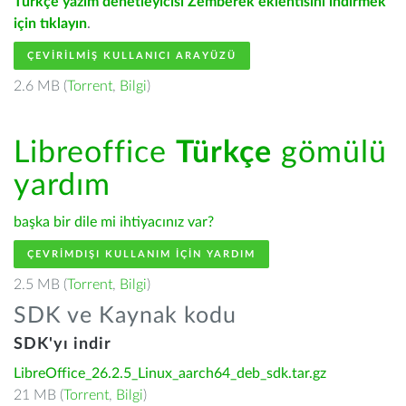
Türkçe yazım denetleyicisi Zemberek eklentisini indirmek
için tıklayın
.
ÇEVIRILMIŞ KULLANICI ARAYÜZÜ
2.6 MB (
Torrent
,
Bilgi
)
Libreoffice
Türkçe
gömülü
yardım
başka bir dile mi ihtiyacınız var?
ÇEVRIMDIŞI KULLANIM IÇIN YARDIM
2.5 MB (
Torrent
,
Bilgi
)
SDK ve Kaynak kodu
SDK'yı indir
LibreOffice_26.2.5_Linux_aarch64_deb_sdk.tar.gz
21 MB (
Torrent
,
Bilgi
)