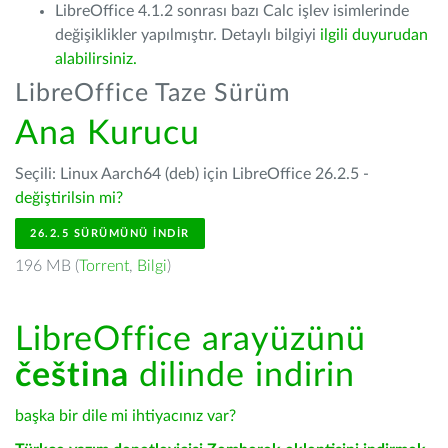
LibreOffice 4.1.2 sonrası bazı Calc işlev isimlerinde
değişiklikler yapılmıştır. Detaylı bilgiyi
ilgili duyurudan
alabilirsiniz.
LibreOffice Taze Sürüm
Ana Kurucu
Seçili: Linux Aarch64 (deb) için LibreOffice 26.2.5 -
değiştirilsin mi?
26.2.5 SÜRÜMÜNÜ İNDIR
196 MB (
Torrent
,
Bilgi
)
LibreOffice arayüzünü
čeština
dilinde indirin
başka bir dile mi ihtiyacınız var?