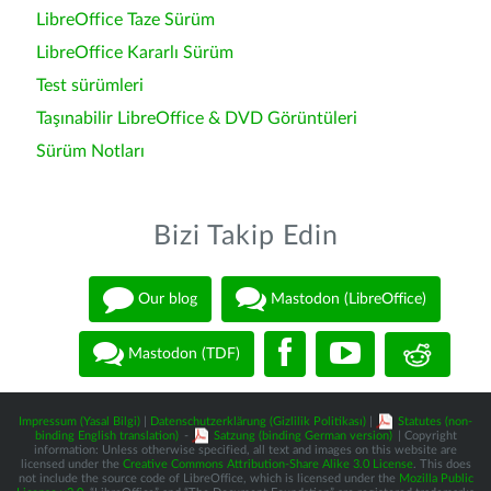
LibreOffice Taze Sürüm
LibreOffice Kararlı Sürüm
Test sürümleri
Taşınabilir LibreOffice & DVD Görüntüleri
Sürüm Notları
Bizi Takip Edin
Our blog
Mastodon (LibreOffice)
Mastodon (TDF)
Impressum (Yasal Bilgi)
|
Datenschutzerklärung (Gizlilik Politikası)
|
Statutes (non-
binding English translation)
-
Satzung (binding German version)
| Copyright
information: Unless otherwise specified, all text and images on this website are
licensed under the
Creative Commons Attribution-Share Alike 3.0 License
. This does
not include the source code of LibreOffice, which is licensed under the
Mozilla Public