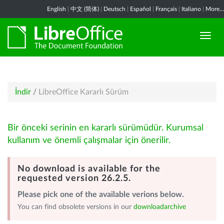
English
|
中文 (简体)
|
Deutsch
|
Español
|
Français
|
Italiano
|
More...
İndir
/
LibreOffice Kararlı Sürüm
Bir önceki serinin en kararlı sürümüdür. Kurumsal
kullanım ve önemli çalışmalar için önerilir.
No download is available for the
requested version 26.2.5.
Please pick one of the available verions below.
You can find obsolete versions in our
downloadarchive