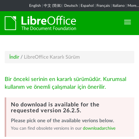
English
|
中文 (简体)
|
Deutsch
|
Español
|
Français
|
Italiano
|
More...
İndir
/
LibreOffice Kararlı Sürüm
Bir önceki serinin en kararlı sürümüdür. Kurumsal
kullanım ve önemli çalışmalar için önerilir.
No download is available for the
requested version 26.2.5.
Please pick one of the available verions below.
You can find obsolete versions in our
downloadarchive