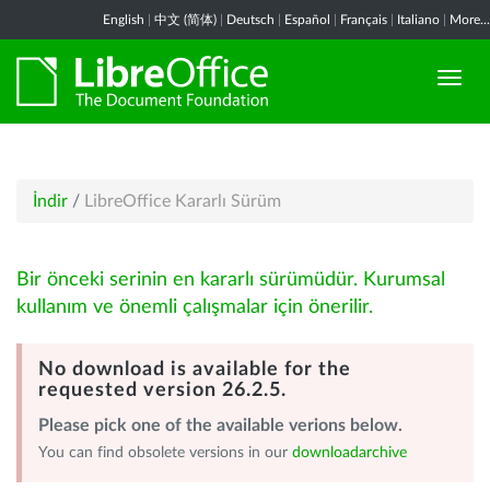
English
|
中文 (简体)
|
Deutsch
|
Español
|
Français
|
Italiano
|
More...
İndir
/
LibreOffice Kararlı Sürüm
Bir önceki serinin en kararlı sürümüdür. Kurumsal
kullanım ve önemli çalışmalar için önerilir.
No download is available for the
requested version 26.2.5.
Please pick one of the available verions below.
You can find obsolete versions in our
downloadarchive