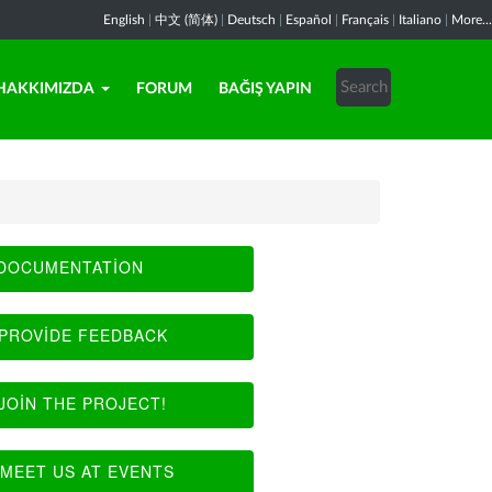
English
|
中文 (简体)
|
Deutsch
|
Español
|
Français
|
Italiano
|
More...
HAKKIMIZDA
FORUM
BAĞIŞ YAPIN
DOCUMENTATION
PROVIDE FEEDBACK
JOIN THE PROJECT!
MEET US AT EVENTS