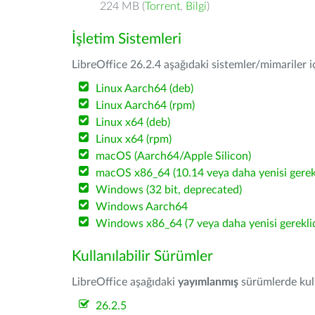
224 MB (
Torrent
,
Bilgi
)
İşletim Sistemleri
LibreOffice 26.2.4 aşağıdaki sistemler/mimariler iç
Linux Aarch64 (deb)
Linux Aarch64 (rpm)
Linux x64 (deb)
Linux x64 (rpm)
macOS (Aarch64/Apple Silicon)
macOS x86_64 (10.14 veya daha yenisi gerekl
Windows (32 bit, deprecated)
Windows Aarch64
Windows x86_64 (7 veya daha yenisi gereklid
Kullanılabilir Sürümler
LibreOffice aşağıdaki
yayımlanmış
sürümlerde kulla
26.2.5