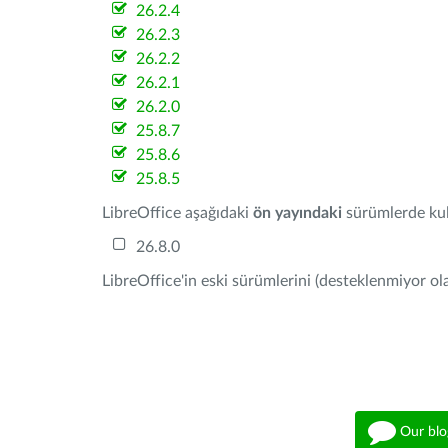
26.2.4
26.2.3
26.2.2
26.2.1
26.2.0
25.8.7
25.8.6
25.8.5
LibreOffice aşağıdaki
ön yayındaki
sürümlerde kull
26.8.0
LibreOffice'in eski sürümlerini (desteklenmiyor ola
Our blo