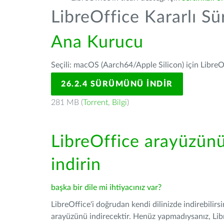
LibreOffice Kararlı S
Ana Kurucu
Seçili: macOS (Aarch64/Apple Silicon) için LibreO
26.2.4 SÜRÜMÜNÜ İNDIR
281 MB (
Torrent
,
Bilgi
)
LibreOffice arayüzün
indirin
başka bir dile mi ihtiyacınız var?
LibreOffice'i doğrudan kendi dilinizde indirebilirs
arayüzünü indirecektir. Henüz yapmadıysanız, Libre