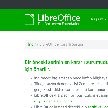
KEŞFET
İndir
/
LibreOffice Kararlı Sürüm
Bir önceki serinin en kararlı sürümüd
için önerilir.
İndirmeye başlamadan önce lütfen bilgisayarı
Türkçe yazım denetleyicisi Zemberek eklenti
gerçekleştirdikten sonra eklenti kurulumu
LibreOffice 4.1.2 sonrası bazı Calc işlev isiml
duyurudan alabilirsiniz.
LibreOffice'in ticari desteği için
sertifikalı o