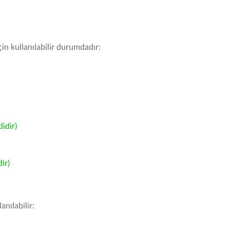
in kullanılabilir durumdadır:
idir)
ir)
nılabilir: