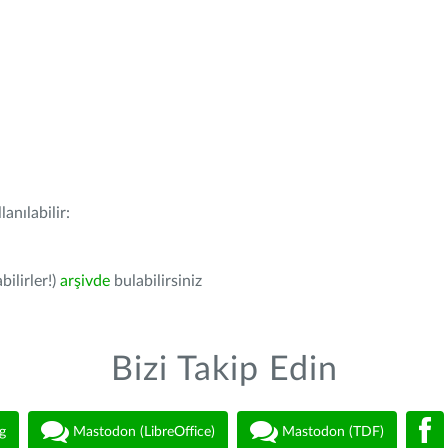
anılabilir:
bilirler!)
arşivde
bulabilirsiniz
Bizi Takip Edin
g
Mastodon (LibreOffice)
Mastodon (TDF)