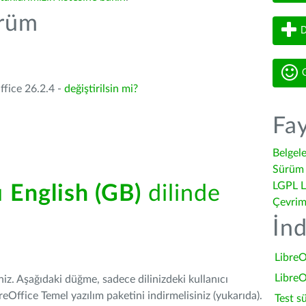
ürüm
D
G
ffice 26.2.4 -
değiştirilsin mi?
Fay
Belgel
Sürüm 
LGPL L
ü
English (GB)
dilinde
Çevrim
İnd
LibreO
LibreO
iniz. Aşağıdaki düğme, sadece dilinizdeki kullanıcı
Office Temel yazılım paketini indirmelisiniz (yukarıda).
Test s