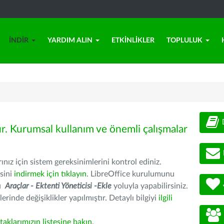
İNDIR
YARDIM ALIN
ETKINLIKLER
TOPLULUK
ür. Kurumsal kullanım ve önemli çalışmalar
nız için sistem gereksinimlerini kontrol ediniz.
sini
indirmek için tıklayın
. LibreOffice kurulumunu
nu
Araçlar - Ektenti Yöneticisi -Ekle
yoluyla yapabilirsiniz.
erinde değişiklikler yapılmıştır. Detaylı bilgiyi
ilgili
rtaklarımızın listesine bakın
.