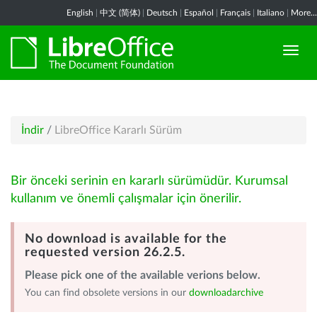
English
|
中文 (简体)
|
Deutsch
|
Español
|
Français
|
Italiano
|
More...
İndir
/
LibreOffice Kararlı Sürüm
Bir önceki serinin en kararlı sürümüdür. Kurumsal
kullanım ve önemli çalışmalar için önerilir.
No download is available for the
requested version 26.2.5.
Please pick one of the available verions below.
You can find obsolete versions in our
downloadarchive