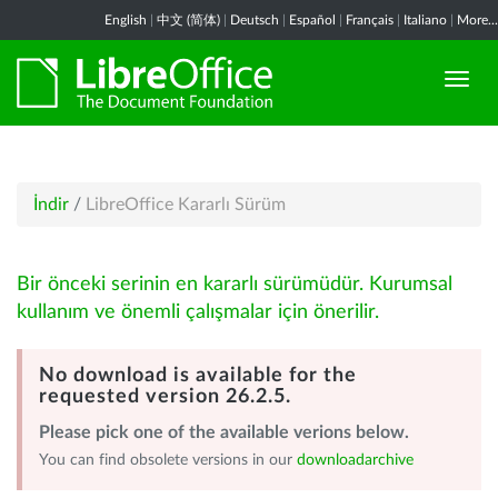
English
|
中文 (简体)
|
Deutsch
|
Español
|
Français
|
Italiano
|
More...
İndir
/
LibreOffice Kararlı Sürüm
Bir önceki serinin en kararlı sürümüdür. Kurumsal
kullanım ve önemli çalışmalar için önerilir.
No download is available for the
requested version 26.2.5.
Please pick one of the available verions below.
You can find obsolete versions in our
downloadarchive