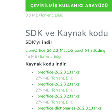
ÇEVIRILMIŞ KULLANICI ARAYÜZÜ
3.5 MB (
Torrent
,
Bilgi
)
SDK ve Kaynak kodu
SDK'yı indir
LibreOffice_26.2.3_MacOS_aarch64_sdk.dmg
46 MB (
Torrent
,
Bilgi
)
Kaynak kodu indir
libreoffice-26.2.3.1.tar.xz
279 MB (
Torrent
,
Bilgi
)
libreoffice-26.2.3.2.tar.xz
279 MB (
Torrent
,
Bilgi
)
libreoffice-26.2.3.2.tar.xz
279 MB (
Torrent
,
Bilgi
)
libreoffice-dictionaries-26.2.3.1.tar.xz