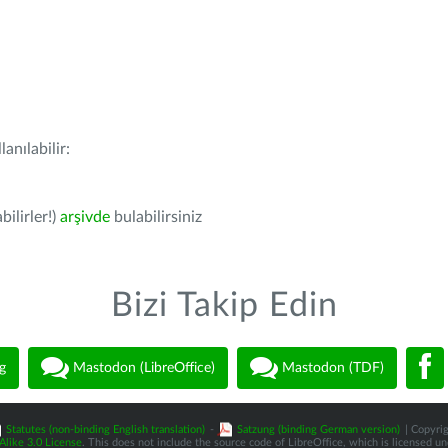
anılabilir:
bilirler!)
arşivde
bulabilirsiniz
Bizi Takip Edin
g
Mastodon (LibreOffice)
Mastodon (TDF)
Statutes (non-binding English translation)
-
Satzung (binding German version)
| Copyrig
like 3.0 License
. This does not include the source code of LibreOffice, which is licensed u