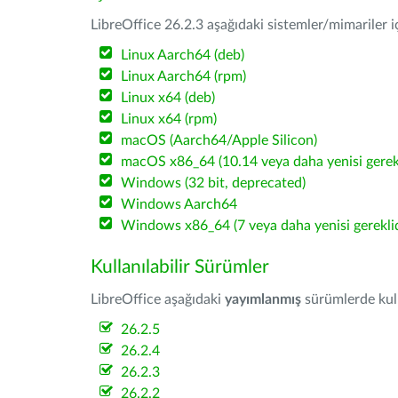
LibreOffice 26.2.3 aşağıdaki sistemler/mimariler iç
Linux Aarch64 (deb)
Linux Aarch64 (rpm)
Linux x64 (deb)
Linux x64 (rpm)
macOS (Aarch64/Apple Silicon)
macOS x86_64 (10.14 veya daha yenisi gerekl
Windows (32 bit, deprecated)
Windows Aarch64
Windows x86_64 (7 veya daha yenisi gereklid
Kullanılabilir Sürümler
LibreOffice aşağıdaki
yayımlanmış
sürümlerde kulla
26.2.5
26.2.4
26.2.3
26.2.2