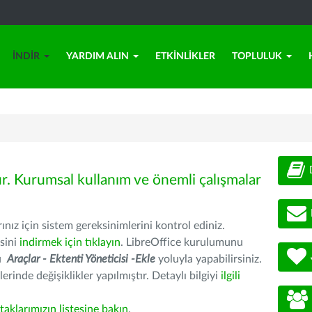
İNDIR
YARDIM ALIN
ETKINLIKLER
TOPLULUK
ür. Kurumsal kullanım ve önemli çalışmalar
nız için sistem gereksinimlerini kontrol ediniz.
sini
indirmek için tıklayın
. LibreOffice kurulumunu
nu
Araçlar - Ektenti Yöneticisi -Ekle
yoluyla yapabilirsiniz.
erinde değişiklikler yapılmıştır. Detaylı bilgiyi
ilgili
rtaklarımızın listesine bakın
.