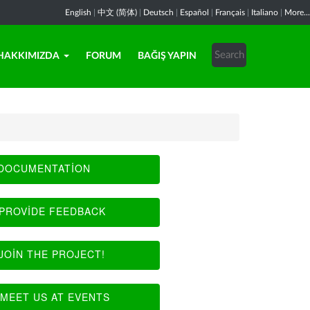
English
|
中文 (简体)
|
Deutsch
|
Español
|
Français
|
Italiano
|
More...
HAKKIMIZDA
FORUM
BAĞIŞ YAPIN
DOCUMENTATION
PROVIDE FEEDBACK
JOIN THE PROJECT!
MEET US AT EVENTS