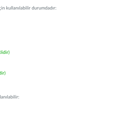
in kullanılabilir durumdadır:
idir)
ir)
nılabilir: