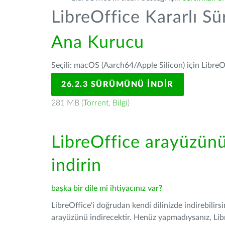
LibreOffice Kararlı S
Ana Kurucu
Seçili: macOS (Aarch64/Apple Silicon) için LibreO
26.2.3 SÜRÜMÜNÜ İNDIR
281 MB (
Torrent
,
Bilgi
)
LibreOffice arayüzün
indirin
başka bir dile mi ihtiyacınız var?
LibreOffice'i doğrudan kendi dilinizde indirebilirs
arayüzünü indirecektir. Henüz yapmadıysanız, Libre