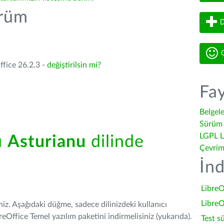
ürüm
D
G
ffice 26.2.3 -
değiştirilsin mi?
Fay
Belgel
Sürüm 
LGPL L
ü
Asturianu
dilinde
Çevrim
İnd
LibreO
LibreO
iniz. Aşağıdaki düğme, sadece dilinizdeki kullanıcı
Office Temel yazılım paketini indirmelisiniz (yukarıda).
Test s