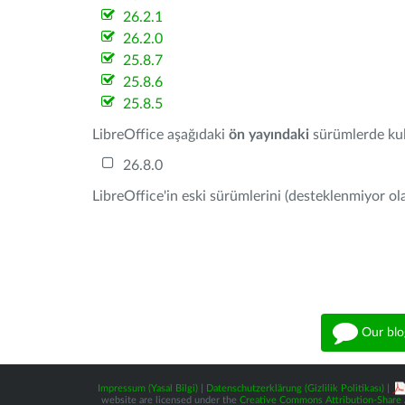
26.2.1
26.2.0
25.8.7
25.8.6
25.8.5
LibreOffice aşağıdaki
ön yayındaki
sürümlerde kull
26.8.0
LibreOffice'in eski sürümlerini (desteklenmiyor ola
Our blo
Impressum (Yasal Bilgi)
|
Datenschutzerklärung (Gizlilik Politikası)
|
website are licensed under the
Creative Commons Attribution-Share A