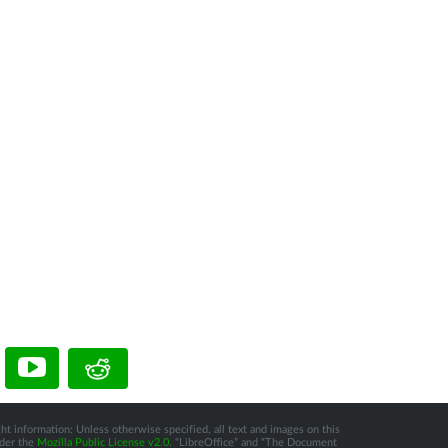
ht information: Unless otherwise specified, all text and images on this
nder the
Mozilla Public License v2.0
. “LibreOffice” and “The Document