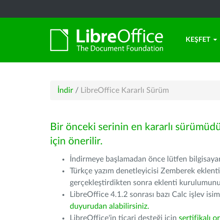
KEŞFET
İndir
/
LibreOffice Kararlı Sürüm
Bir önceki serinin en kararlı sürümüd
için önerilir.
İndirmeye başlamadan önce lütfen bilgisayarı
Türkçe yazım denetleyicisi Zemberek eklenti
gerçekleştirdikten sonra eklenti kurulumu
LibreOffice 4.1.2 sonrası bazı Calc işlev isiml
duyurudan alabilirsiniz.
LibreOffice'in ticari desteği için
sertifikalı o