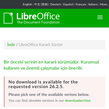
English
|
中文 (简体)
|
Deutsch
|
Español
|
Français
|
Italiano
|
More...
İndir
/
LibreOffice Kararlı Sürüm
Bir önceki serinin en kararlı sürümüdür. Kurumsal
kullanım ve önemli çalışmalar için önerilir.
No download is available for the
requested version 26.2.5.
Please pick one of the available verions below.
You can find obsolete versions in our
downloadarchive