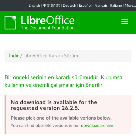
English
|
中文 (简体)
|
Deutsch
|
Español
|
Français
|
Italiano
|
More...
İndir
/
LibreOffice Kararlı Sürüm
Bir önceki serinin en kararlı sürümüdür. Kurumsal
kullanım ve önemli çalışmalar için önerilir.
No download is available for the
requested version 26.2.5.
Please pick one of the available verions below.
You can find obsolete versions in our
downloadarchive