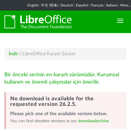
English
|
中文 (简体)
|
Deutsch
|
Español
|
Français
|
Italiano
|
More...
İndir
/
LibreOffice Kararlı Sürüm
Bir önceki serinin en kararlı sürümüdür. Kurumsal
kullanım ve önemli çalışmalar için önerilir.
No download is available for the
requested version 26.2.5.
Please pick one of the available verions below.
You can find obsolete versions in our
downloadarchive