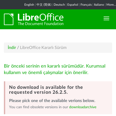
English
|
中文 (简体)
|
Deutsch
|
Español
|
Français
|
Italiano
|
More...
İndir
/
LibreOffice Kararlı Sürüm
Bir önceki serinin en kararlı sürümüdür. Kurumsal
kullanım ve önemli çalışmalar için önerilir.
No download is available for the
requested version 26.2.5.
Please pick one of the available verions below.
You can find obsolete versions in our
downloadarchive