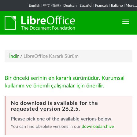
English
|
中文 (简体)
|
Deutsch
|
Español
|
Français
|
Italiano
|
More...
İndir
/
LibreOffice Kararlı Sürüm
Bir önceki serinin en kararlı sürümüdür. Kurumsal
kullanım ve önemli çalışmalar için önerilir.
No download is available for the
requested version 26.2.5.
Please pick one of the available verions below.
You can find obsolete versions in our
downloadarchive