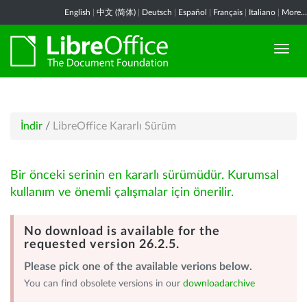
English
|
中文 (简体)
|
Deutsch
|
Español
|
Français
|
Italiano
|
More...
İndir
/
LibreOffice Kararlı Sürüm
Bir önceki serinin en kararlı sürümüdür. Kurumsal
kullanım ve önemli çalışmalar için önerilir.
No download is available for the
requested version 26.2.5.
Please pick one of the available verions below.
You can find obsolete versions in our
downloadarchive