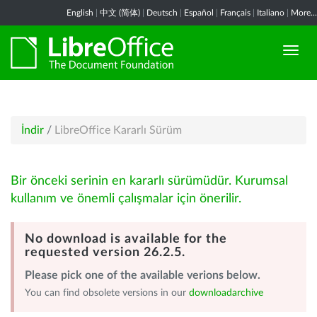
English
|
中文 (简体)
|
Deutsch
|
Español
|
Français
|
Italiano
|
More...
İndir
/
LibreOffice Kararlı Sürüm
Bir önceki serinin en kararlı sürümüdür. Kurumsal
kullanım ve önemli çalışmalar için önerilir.
No download is available for the
requested version 26.2.5.
Please pick one of the available verions below.
You can find obsolete versions in our
downloadarchive