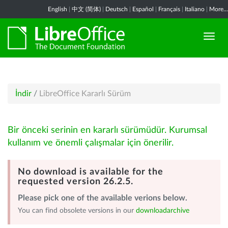
English
|
中文 (简体)
|
Deutsch
|
Español
|
Français
|
Italiano
|
More...
İndir
/
LibreOffice Kararlı Sürüm
Bir önceki serinin en kararlı sürümüdür. Kurumsal
kullanım ve önemli çalışmalar için önerilir.
No download is available for the
requested version 26.2.5.
Please pick one of the available verions below.
You can find obsolete versions in our
downloadarchive