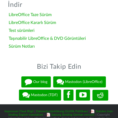
İndir
LibreOffice Taze Sürüm
LibreOffice Kararlı Sürüm
Test sürümleri
Taşınabilir LibreOffice & DVD Görüntüleri
Sürüm Notları
Bizi Takip Edin
Our blog
Mastodon (LibreOffice)
Mastodon (TDF)
Impressum (Yasal Bilgi)
|
Datenschutzerklärung (Gizlilik Politikası)
|
Statutes (non-
binding English translation)
-
Satzung (binding German version)
| Copyright