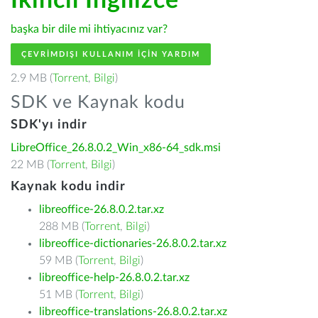
İkincil İngilizce
başka bir dile mi ihtiyacınız var?
ÇEVRIMDIŞI KULLANIM IÇIN YARDIM
2.9 MB (
Torrent
,
Bilgi
)
SDK ve Kaynak kodu
SDK'yı indir
LibreOffice_26.8.0.2_Win_x86-64_sdk.msi
22 MB (
Torrent
,
Bilgi
)
Kaynak kodu indir
libreoffice-26.8.0.2.tar.xz
288 MB (
Torrent
,
Bilgi
)
libreoffice-dictionaries-26.8.0.2.tar.xz
59 MB (
Torrent
,
Bilgi
)
libreoffice-help-26.8.0.2.tar.xz
51 MB (
Torrent
,
Bilgi
)
libreoffice-translations-26.8.0.2.tar.xz