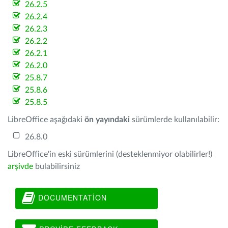
26.2.5
26.2.4
26.2.3
26.2.2
26.2.1
26.2.0
25.8.7
25.8.6
25.8.5
LibreOffice aşağıdaki
ön yayındaki
sürümlerde kullanılabilir:
26.8.0
LibreOffice'in eski sürümlerini (desteklenmiyor olabilirler!)
arşivde
bulabilirsiniz
DOCUMENTATION