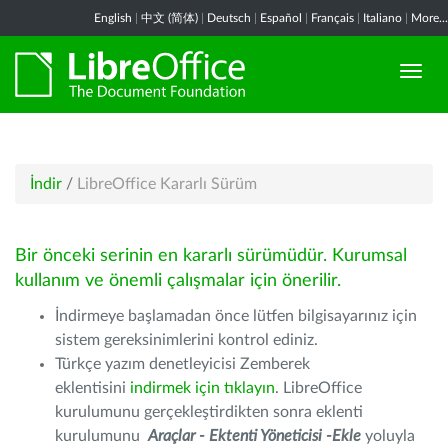
English
|
中文 (简体)
|
Deutsch
|
Español
|
Français
|
Italiano
|
More...
İndir
/
LibreOffice Kararlı Sürüm
Bir önceki serinin en kararlı sürümüdür. Kurumsal
kullanım ve önemli çalışmalar için önerilir.
İndirmeye başlamadan önce lütfen bilgisayarınız için
sistem gereksinimlerini kontrol ediniz.
Türkçe yazım denetleyicisi Zemberek
eklentisini
indirmek için tıklayın
. LibreOffice
kurulumunu gerçekleştirdikten sonra eklenti
kurulumunu
Araçlar - Ektenti Yöneticisi -Ekle
yoluyla