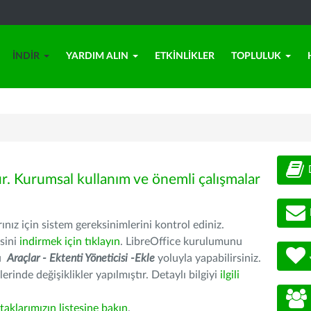
İNDIR
YARDIM ALIN
ETKINLIKLER
TOPLULUK
ür. Kurumsal kullanım ve önemli çalışmalar
nız için sistem gereksinimlerini kontrol ediniz.
sini
indirmek için tıklayın
. LibreOffice kurulumunu
nu
Araçlar - Ektenti Yöneticisi -Ekle
yoluyla yapabilirsiniz.
erinde değişiklikler yapılmıştır. Detaylı bilgiyi
ilgili
rtaklarımızın listesine bakın
.