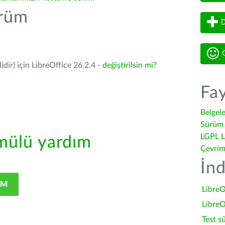
ürüm
D
G
dir) için LibreOffice 26.2.4 -
değiştirilsin mi?
Fay
Belgel
Sürüm 
LGPL L
ülü yardım
Çevrim
İnd
IM
LibreO
LibreO
Test s