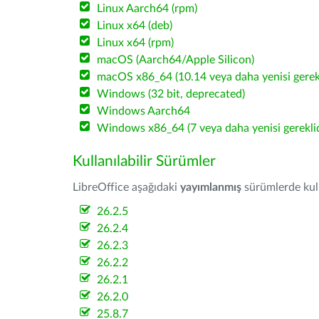
Linux Aarch64 (rpm)
Linux x64 (deb)
Linux x64 (rpm)
macOS (Aarch64/Apple Silicon)
macOS x86_64 (10.14 veya daha yenisi gerekl
Windows (32 bit, deprecated)
Windows Aarch64
Windows x86_64 (7 veya daha yenisi gereklid
Kullanılabilir Sürümler
LibreOffice aşağıdaki
yayımlanmış
sürümlerde kulla
26.2.5
26.2.4
26.2.3
26.2.2
26.2.1
26.2.0
25.8.7