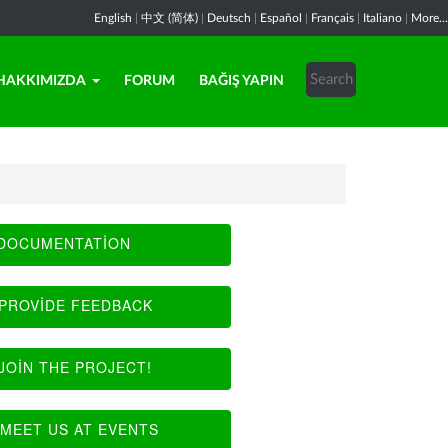
English
|
中文 (简体)
|
Deutsch
|
Español
|
Français
|
Italiano
|
More...
HAKKIMIZDA
FORUM
BAĞIŞ YAPIN
DOCUMENTATION
PROVIDE FEEDBACK
JOIN THE PROJECT!
MEET US AT EVENTS