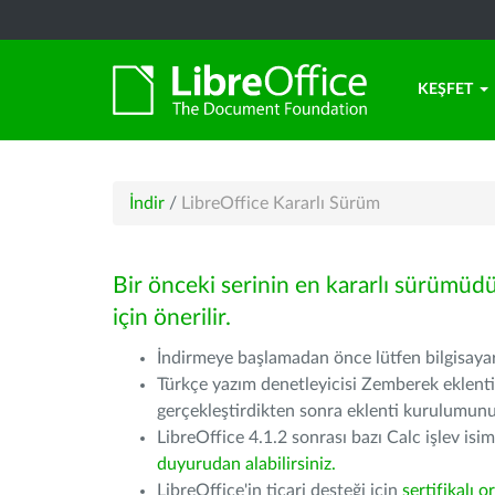
KEŞFET
İndir
/
LibreOffice Kararlı Sürüm
Bir önceki serinin en kararlı sürümüd
için önerilir.
İndirmeye başlamadan önce lütfen bilgisayarı
Türkçe yazım denetleyicisi Zemberek eklenti
gerçekleştirdikten sonra eklenti kurulumu
LibreOffice 4.1.2 sonrası bazı Calc işlev isiml
duyurudan alabilirsiniz.
LibreOffice'in ticari desteği için
sertifikalı o