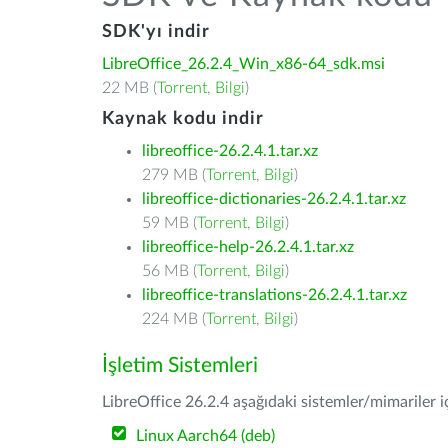
SDK'yı indir
LibreOffice_26.2.4_Win_x86-64_sdk.msi
22 MB (
Torrent
,
Bilgi
)
Kaynak kodu indir
libreoffice-26.2.4.1.tar.xz
279 MB (
Torrent
,
Bilgi
)
libreoffice-dictionaries-26.2.4.1.tar.xz
59 MB (
Torrent
,
Bilgi
)
libreoffice-help-26.2.4.1.tar.xz
56 MB (
Torrent
,
Bilgi
)
libreoffice-translations-26.2.4.1.tar.xz
224 MB (
Torrent
,
Bilgi
)
İşletim Sistemleri
LibreOffice 26.2.4 aşağıdaki sistemler/mimariler iç
Linux Aarch64 (deb)