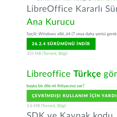
LibreOffice Kararlı S
Ana Kurucu
Seçili: Windows x86_64 (7 veya daha yenisi gerekli
26.2.4 SÜRÜMÜNÜ İNDIR
355 MB (
Torrent
,
Bilgi
)
Libreoffice
Türkçe
göm
başka bir dile mi ihtiyacınız var?
ÇEVRIMDIŞI KULLANIM IÇIN YARD
3.6 MB (
Torrent
,
Bilgi
)
SDK ve Kaynak kodu