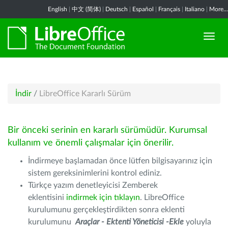
English
|
中文 (简体)
|
Deutsch
|
Español
|
Français
|
Italiano
|
More...
İndir
/
LibreOffice Kararlı Sürüm
Bir önceki serinin en kararlı sürümüdür. Kurumsal
kullanım ve önemli çalışmalar için önerilir.
İndirmeye başlamadan önce lütfen bilgisayarınız için
sistem gereksinimlerini kontrol ediniz.
Türkçe yazım denetleyicisi Zemberek
eklentisini
indirmek için tıklayın
. LibreOffice
kurulumunu gerçekleştirdikten sonra eklenti
kurulumunu
Araçlar - Ektenti Yöneticisi -Ekle
yoluyla