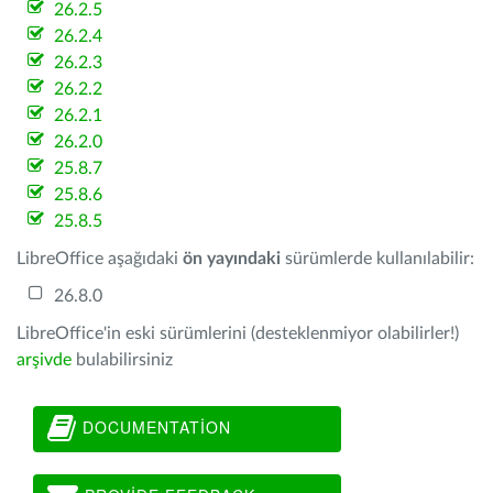
26.2.5
26.2.4
26.2.3
26.2.2
26.2.1
26.2.0
25.8.7
25.8.6
25.8.5
LibreOffice aşağıdaki
ön yayındaki
sürümlerde kullanılabilir:
26.8.0
LibreOffice'in eski sürümlerini (desteklenmiyor olabilirler!)
arşivde
bulabilirsiniz
DOCUMENTATION