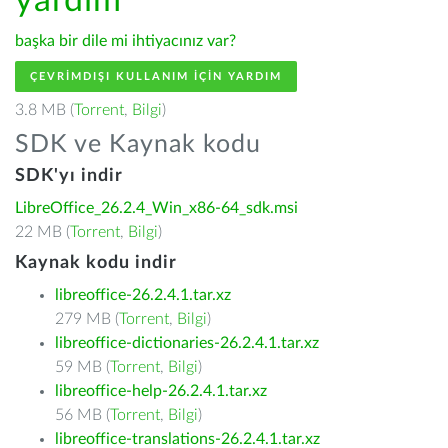
yardım
başka bir dile mi ihtiyacınız var?
ÇEVRIMDIŞI KULLANIM IÇIN YARDIM
3.8 MB (
Torrent
,
Bilgi
)
SDK ve Kaynak kodu
SDK'yı indir
LibreOffice_26.2.4_Win_x86-64_sdk.msi
22 MB (
Torrent
,
Bilgi
)
Kaynak kodu indir
libreoffice-26.2.4.1.tar.xz
279 MB (
Torrent
,
Bilgi
)
libreoffice-dictionaries-26.2.4.1.tar.xz
59 MB (
Torrent
,
Bilgi
)
libreoffice-help-26.2.4.1.tar.xz
56 MB (
Torrent
,
Bilgi
)
libreoffice-translations-26.2.4.1.tar.xz