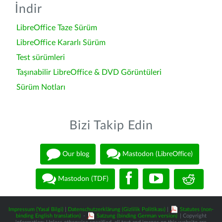
İndir
LibreOffice Taze Sürüm
LibreOffice Kararlı Sürüm
Test sürümleri
Taşınabilir LibreOffice & DVD Görüntüleri
Sürüm Notları
Bizi Takip Edin
Our blog
Mastodon (LibreOffice)
Mastodon (TDF)
Impressum (Yasal Bilgi)
|
Datenschutzerklärung (Gizlilik Politikası)
|
Statutes (non-
binding English translation)
-
Satzung (binding German version)
| Copyright