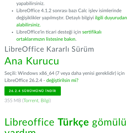
yapabilirsiniz.
LibreOffice 4.1.2 sonrası bazı Calc işlev isimlerinde
değişiklikler yapılmıştır. Detaylı bilgiyi
ilgili duyurudan
alabilirsiniz.
LibreOffice'in ticari desteği için
sertifikalı
ortaklarımızın listesine bakın
.
LibreOffice Kararlı Sürüm
Ana Kurucu
Seçili: Windows x86_64 (7 veya daha yenisi gereklidir) için
LibreOffice 26.2.4 -
değiştirilsin mi?
26.2.4 SÜRÜMÜNÜ İNDIR
355 MB (
Torrent
,
Bilgi
)
Libreoffice
Türkçe
gömülü