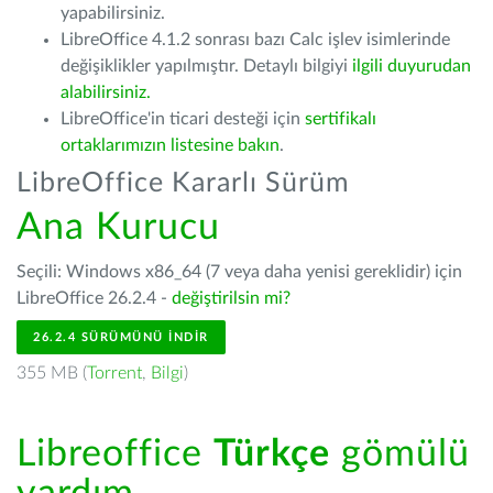
yapabilirsiniz.
LibreOffice 4.1.2 sonrası bazı Calc işlev isimlerinde
değişiklikler yapılmıştır. Detaylı bilgiyi
ilgili duyurudan
alabilirsiniz.
LibreOffice'in ticari desteği için
sertifikalı
ortaklarımızın listesine bakın
.
LibreOffice Kararlı Sürüm
Ana Kurucu
Seçili: Windows x86_64 (7 veya daha yenisi gereklidir) için
LibreOffice 26.2.4 -
değiştirilsin mi?
26.2.4 SÜRÜMÜNÜ İNDIR
355 MB (
Torrent
,
Bilgi
)
Libreoffice
Türkçe
gömülü