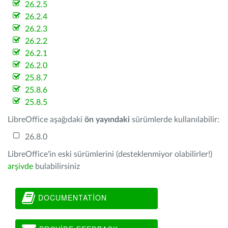
26.2.5
26.2.4
26.2.3
26.2.2
26.2.1
26.2.0
25.8.7
25.8.6
25.8.5
LibreOffice aşağıdaki
ön yayındaki
sürümlerde kullanılabilir:
26.8.0
LibreOffice'in eski sürümlerini (desteklenmiyor olabilirler!)
arşivde
bulabilirsiniz
DOCUMENTATION