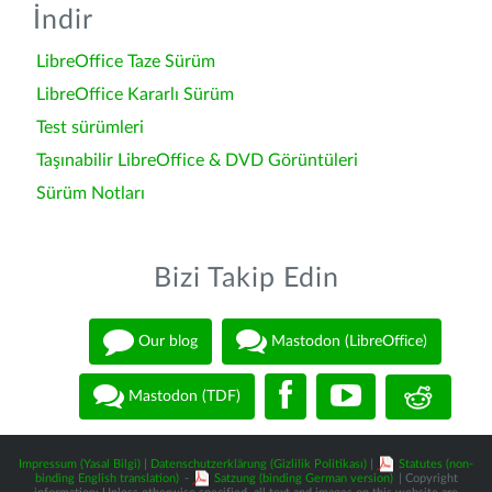
İndir
LibreOffice Taze Sürüm
LibreOffice Kararlı Sürüm
Test sürümleri
Taşınabilir LibreOffice & DVD Görüntüleri
Sürüm Notları
Bizi Takip Edin
Our blog
Mastodon (LibreOffice)
Mastodon (TDF)
Impressum (Yasal Bilgi)
|
Datenschutzerklärung (Gizlilik Politikası)
|
Statutes (non-
binding English translation)
-
Satzung (binding German version)
| Copyright