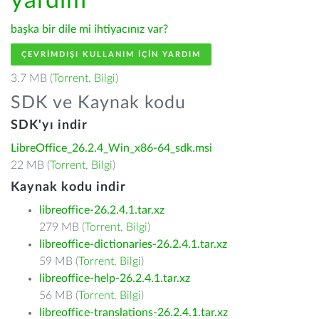
yardım
başka bir dile mi ihtiyacınız var?
ÇEVRIMDIŞI KULLANIM IÇIN YARDIM
3.7 MB (
Torrent
,
Bilgi
)
SDK ve Kaynak kodu
SDK'yı indir
LibreOffice_26.2.4_Win_x86-64_sdk.msi
22 MB (
Torrent
,
Bilgi
)
Kaynak kodu indir
libreoffice-26.2.4.1.tar.xz
279 MB (
Torrent
,
Bilgi
)
libreoffice-dictionaries-26.2.4.1.tar.xz
59 MB (
Torrent
,
Bilgi
)
libreoffice-help-26.2.4.1.tar.xz
56 MB (
Torrent
,
Bilgi
)
libreoffice-translations-26.2.4.1.tar.xz