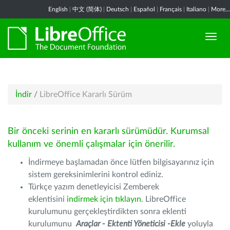
English
|
中文 (简体)
|
Deutsch
|
Español
|
Français
|
Italiano
|
More...
İndir
/
LibreOffice Kararlı Sürüm
Bir önceki serinin en kararlı sürümüdür. Kurumsal
kullanım ve önemli çalışmalar için önerilir.
İndirmeye başlamadan önce lütfen bilgisayarınız için
sistem gereksinimlerini kontrol ediniz.
Türkçe yazım denetleyicisi Zemberek
eklentisini
indirmek için tıklayın
. LibreOffice
kurulumunu gerçekleştirdikten sonra eklenti
kurulumunu
Araçlar - Ektenti Yöneticisi -Ekle
yoluyla