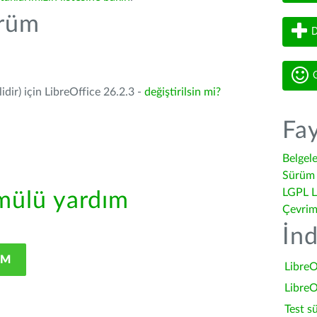
ürüm
D
G
dir) için LibreOffice 26.2.3 -
değiştirilsin mi?
Fay
Belgel
Sürüm 
LGPL L
ülü yardım
Çevrim
İnd
IM
LibreO
LibreO
Test s