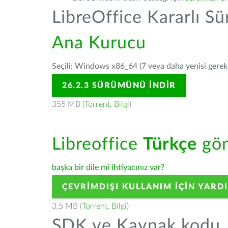
LibreOffice Kararlı S
Ana Kurucu
Seçili: Windows x86_64 (7 veya daha yenisi gerekli
26.2.3 SÜRÜMÜNÜ İNDIR
355 MB (
Torrent
,
Bilgi
)
Libreoffice
Türkçe
göm
başka bir dile mi ihtiyacınız var?
ÇEVRIMDIŞI KULLANIM IÇIN YARD
3.5 MB (
Torrent
,
Bilgi
)
SDK ve Kaynak kodu