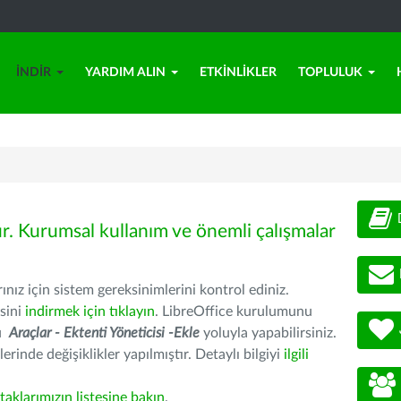
İNDIR
YARDIM ALIN
ETKINLIKLER
TOPLULUK
ür. Kurumsal kullanım ve önemli çalışmalar
nız için sistem gereksinimlerini kontrol ediniz.
sini
indirmek için tıklayın
. LibreOffice kurulumunu
nu
Araçlar - Ektenti Yöneticisi -Ekle
yoluyla yapabilirsiniz.
erinde değişiklikler yapılmıştır. Detaylı bilgiyi
ilgili
rtaklarımızın listesine bakın
.