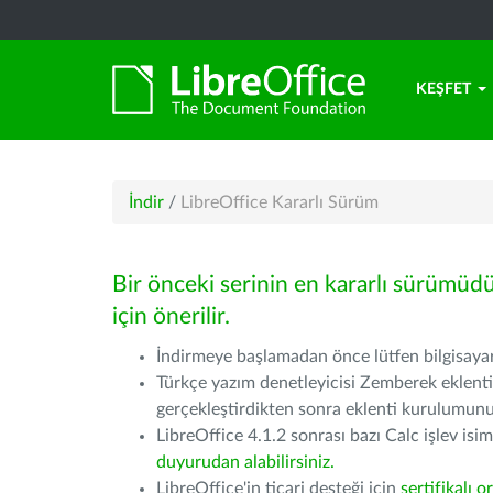
KEŞFET
İndir
/
LibreOffice Kararlı Sürüm
Bir önceki serinin en kararlı sürümüd
için önerilir.
İndirmeye başlamadan önce lütfen bilgisayarı
Türkçe yazım denetleyicisi Zemberek eklenti
gerçekleştirdikten sonra eklenti kurulumu
LibreOffice 4.1.2 sonrası bazı Calc işlev isiml
duyurudan alabilirsiniz.
LibreOffice'in ticari desteği için
sertifikalı o