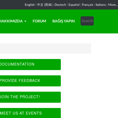
English
|
中文 (简体)
|
Deutsch
|
Español
|
Français
|
Italiano
|
More...
HAKKIMIZDA
FORUM
BAĞIŞ YAPIN
DOCUMENTATION
PROVIDE FEEDBACK
JOIN THE PROJECT!
MEET US AT EVENTS