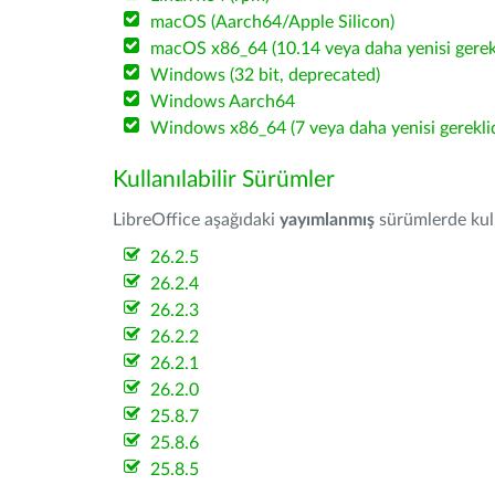
macOS (Aarch64/Apple Silicon)
macOS x86_64 (10.14 veya daha yenisi gerekl
Windows (32 bit, deprecated)
Windows Aarch64
Windows x86_64 (7 veya daha yenisi gereklid
Kullanılabilir Sürümler
LibreOffice aşağıdaki
yayımlanmış
sürümlerde kulla
26.2.5
26.2.4
26.2.3
26.2.2
26.2.1
26.2.0
25.8.7
25.8.6
25.8.5