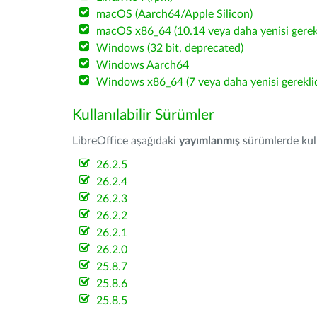
macOS (Aarch64/Apple Silicon)
macOS x86_64 (10.14 veya daha yenisi gerekl
Windows (32 bit, deprecated)
Windows Aarch64
Windows x86_64 (7 veya daha yenisi gereklid
Kullanılabilir Sürümler
LibreOffice aşağıdaki
yayımlanmış
sürümlerde kulla
26.2.5
26.2.4
26.2.3
26.2.2
26.2.1
26.2.0
25.8.7
25.8.6
25.8.5