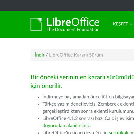
KEŞFET
İndir
/
LibreOffice Kararlı Sürüm
Bir önceki serinin en kararlı sürümüd
için önerilir.
İndirmeye başlamadan önce lütfen bilgisayarı
Türkçe yazım denetleyicisi Zemberek eklenti
gerçekleştirdikten sonra eklenti kurulumu
LibreOffice 4.1.2 sonrası bazı Calc işlev isiml
duyurudan alabilirsiniz.
LibreOffice'in ticari desteği için
sertifikalı o