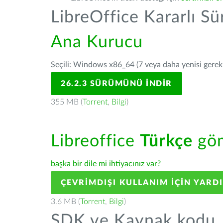
LibreOffice Kararlı S
Ana Kurucu
Seçili: Windows x86_64 (7 veya daha yenisi gerekli
26.2.3 SÜRÜMÜNÜ İNDIR
355 MB (
Torrent
,
Bilgi
)
Libreoffice
Türkçe
göm
başka bir dile mi ihtiyacınız var?
ÇEVRIMDIŞI KULLANIM IÇIN YARD
3.6 MB (
Torrent
,
Bilgi
)
SDK ve Kaynak kodu