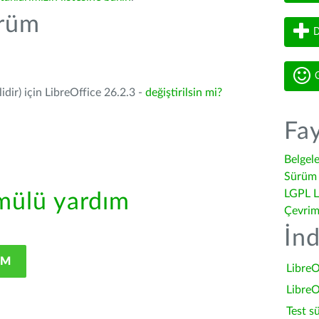
ürüm
D
G
dir) için LibreOffice 26.2.3 -
değiştirilsin mi?
Fay
Belgel
Sürüm 
LGPL L
ülü yardım
Çevrim
İnd
IM
LibreO
LibreO
Test s