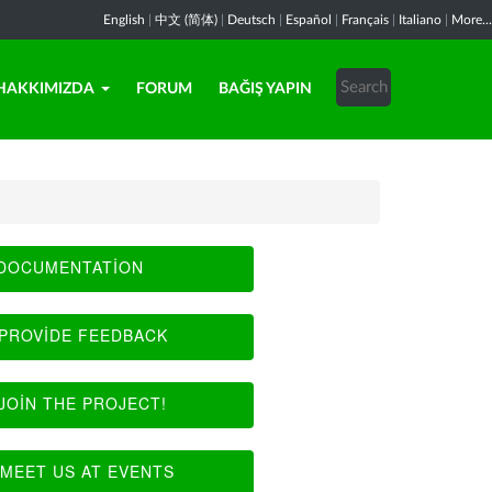
English
|
中文 (简体)
|
Deutsch
|
Español
|
Français
|
Italiano
|
More...
HAKKIMIZDA
FORUM
BAĞIŞ YAPIN
DOCUMENTATION
PROVIDE FEEDBACK
JOIN THE PROJECT!
MEET US AT EVENTS