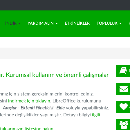
İNDIR
YARDIM ALIN
ETKINLIKLER
TOPLULUK
ür. Kurumsal kullanım ve önemli çalışmalar
nız için sistem gereksinimlerini kontrol ediniz.
sini
indirmek için tıklayın
. LibreOffice kurulumunu
nu
Araçlar - Ektenti Yöneticisi -Ekle
yoluyla yapabilirsiniz.
erinde değişiklikler yapılmıştır. Detaylı bilgiyi
ilgili
rtaklarımızın listesine bakın
.