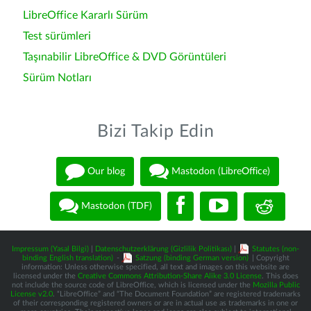
LibreOffice Kararlı Sürüm
Test sürümleri
Taşınabilir LibreOffice & DVD Görüntüleri
Sürüm Notları
Bizi Takip Edin
Our blog
Mastodon (LibreOffice)
Mastodon (TDF)
Impressum (Yasal Bilgi)
|
Datenschutzerklärung (Gizlilik Politikası)
|
Statutes (non-
binding English translation)
-
Satzung (binding German version)
| Copyright
information: Unless otherwise specified, all text and images on this website are
licensed under the
Creative Commons Attribution-Share Alike 3.0 License
. This does
not include the source code of LibreOffice, which is licensed under the
Mozilla Public
License v2.0
. “LibreOffice” and “The Document Foundation” are registered trademarks
of their corresponding registered owners or are in actual use as trademarks in one or