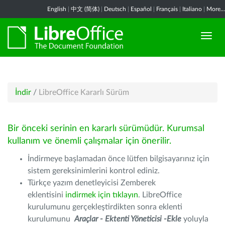
English
|
中文 (简体)
|
Deutsch
|
Español
|
Français
|
Italiano
|
More...
İndir
/
LibreOffice Kararlı Sürüm
Bir önceki serinin en kararlı sürümüdür. Kurumsal
kullanım ve önemli çalışmalar için önerilir.
İndirmeye başlamadan önce lütfen bilgisayarınız için
sistem gereksinimlerini kontrol ediniz.
Türkçe yazım denetleyicisi Zemberek
eklentisini
indirmek için tıklayın
. LibreOffice
kurulumunu gerçekleştirdikten sonra eklenti
kurulumunu
Araçlar - Ektenti Yöneticisi -Ekle
yoluyla