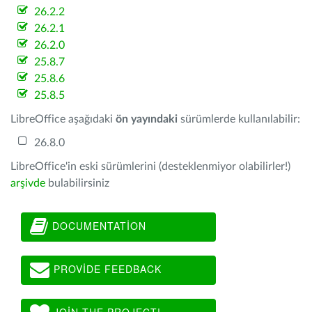
26.2.2
26.2.1
26.2.0
25.8.7
25.8.6
25.8.5
LibreOffice aşağıdaki
ön yayındaki
sürümlerde kullanılabilir:
26.8.0
LibreOffice'in eski sürümlerini (desteklenmiyor olabilirler!)
arşivde
bulabilirsiniz
DOCUMENTATION
PROVIDE FEEDBACK
JOIN THE PROJECT!