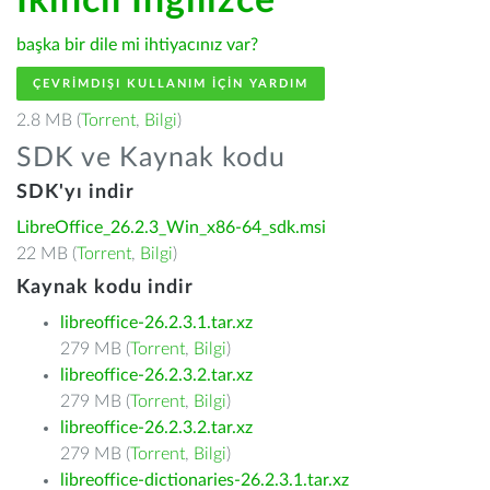
İkincil İngilizce
başka bir dile mi ihtiyacınız var?
ÇEVRIMDIŞI KULLANIM IÇIN YARDIM
2.8 MB (
Torrent
,
Bilgi
)
SDK ve Kaynak kodu
SDK'yı indir
LibreOffice_26.2.3_Win_x86-64_sdk.msi
22 MB (
Torrent
,
Bilgi
)
Kaynak kodu indir
libreoffice-26.2.3.1.tar.xz
279 MB (
Torrent
,
Bilgi
)
libreoffice-26.2.3.2.tar.xz
279 MB (
Torrent
,
Bilgi
)
libreoffice-26.2.3.2.tar.xz
279 MB (
Torrent
,
Bilgi
)
libreoffice-dictionaries-26.2.3.1.tar.xz