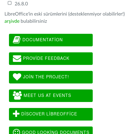
26.8.0
LibreOffice'in eski sürümlerini (desteklenmiyor olabilirler!)
arşivde
bulabilirsiniz
DOCUMENTATION
PROVIDE FEEDBACK
JOIN THE PROJECT!
MEET US AT EVENTS
DISCOVER LIBREOFFICE
GOOD LOOKING DOCUMENTS