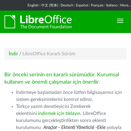
English
|
中文 (简体)
|
Deutsch
|
Español
|
Français
|
Italiano
|
More...
İndir
/
LibreOffice Kararlı Sürüm
Bir önceki serinin en kararlı sürümüdür. Kurumsal
kullanım ve önemli çalışmalar için önerilir.
İndirmeye başlamadan önce lütfen bilgisayarınız için
sistem gereksinimlerini kontrol ediniz.
Türkçe yazım denetleyicisi Zemberek
eklentisini
indirmek için tıklayın
. LibreOffice
kurulumunu gerçekleştirdikten sonra eklenti
kurulumunu
Araçlar - Ektenti Yöneticisi -Ekle
yoluyla