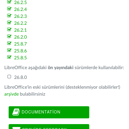
26.2.5
26.2.4
26.2.3
26.2.2
26.2.1
26.2.0
25.8.7
25.8.6
25.8.5
LibreOffice aşağıdaki
ön yayındaki
sürümlerde kullanılabilir:
26.8.0
LibreOffice'in eski sürümlerini (desteklenmiyor olabilirler!)
arşivde
bulabilirsiniz
DOCUMENTATION