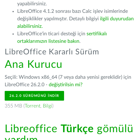
yapabilirsiniz.
LibreOffice 4.1.2 sonrası bazı Calc işlev isimlerinde
değişiklikler yapılmıştır. Detaylı bilgiyi
ilgili duyurudan
alabilirsiniz.
LibreOffice'in ticari desteği için
sertifikalı
ortaklarımızın listesine bakın
.
LibreOffice Kararlı Sürüm
Ana Kurucu
Seçili: Windows x86_64 (7 veya daha yenisi gereklidir) için
LibreOffice 26.2.0 -
değiştirilsin mi?
26.2.0 SÜRÜMÜNÜ İNDIR
355 MB (
Torrent
,
Bilgi
)
Libreoffice
Türkçe
gömülü