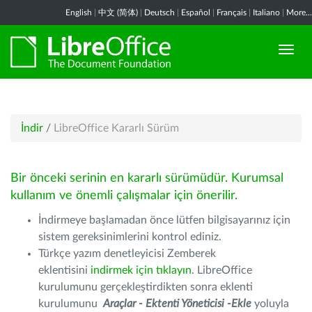
English
|
中文 (简体)
|
Deutsch
|
Español
|
Français
|
Italiano
|
More...
İndir
/
LibreOffice Kararlı Sürüm
Bir önceki serinin en kararlı sürümüdür. Kurumsal
kullanım ve önemli çalışmalar için önerilir.
İndirmeye başlamadan önce lütfen bilgisayarınız için
sistem gereksinimlerini kontrol ediniz.
Türkçe yazım denetleyicisi Zemberek
eklentisini
indirmek için tıklayın
. LibreOffice
kurulumunu gerçekleştirdikten sonra eklenti
kurulumunu
Araçlar - Ektenti Yöneticisi -Ekle
yoluyla