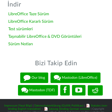
İndir
LibreOffice Taze Sürüm
LibreOffice Kararlı Sürüm
Test sürümleri
Taşınabilir LibreOffice & DVD Görüntüleri
Sürüm Notları
Bizi Takip Edin
Our blog
Mastodon (LibreOffice)
Mastodon (TDF)
Impressum (Yasal Bilgi)
|
Datenschutzerklärung (Gizlilik Politikası)
|
Statutes (non-
binding English translation)
-
Satzung (binding German version)
| Copyright