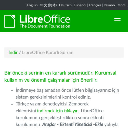
English
|
中文 (简体)
|
Deutsch
|
Español
|
Français
|
Italiano
|
More...
İndir
/
LibreOffice Kararlı Sürüm
Bir önceki serinin en kararlı sürümüdür. Kurumsal
kullanım ve önemli çalışmalar için önerilir.
İndirmeye başlamadan önce lütfen bilgisayarınız için
sistem gereksinimlerini kontrol ediniz.
Türkçe yazım denetleyicisi Zemberek
eklentisini
indirmek için tıklayın
. LibreOffice
kurulumunu gerçekleştirdikten sonra eklenti
kurulumunu
Araçlar - Ektenti Yöneticisi -Ekle
yoluyla