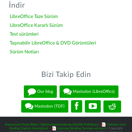
İndir
LibreOffice Taze Sürüm
LibreOffice Kararlı Sürüm
Test sürümleri
Taşınabilir LibreOffice & DVD Görüntüleri
Sürüm Notları
Bizi Takip Edin
Our blog
Mastodon (LibreOffice)
Mastodon (TDF)
Impressum (Yasal Bilgi)
|
Datenschutzerklärung (Gizlilik Politikası)
|
Statutes (non-
binding English translation)
-
Satzung (binding German version)
| Copyright