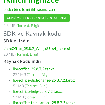
İkincil İngilizce
başka bir dile mi ihtiyacınız var?
ÇEVRIMDIŞI KULLANIM IÇIN YARDIM
2.8 MB (
Torrent
,
Bilgi
)
SDK ve Kaynak kodu
SDK'yı indir
LibreOffice_25.8.7_Win_x86-64_sdk.msi
20 MB (
Torrent
,
Bilgi
)
Kaynak kodu indir
libreoffice-25.8.7.2.tar.xz
274 MB (
Torrent
,
Bilgi
)
libreoffice-dictionaries-25.8.7.2.tar.xz
59 MB (
Torrent
,
Bilgi
)
libreoffice-help-25.8.7.2.tar.xz
57 MB (
Torrent
,
Bilgi
)
libreoffice-translations-25.8.7.2.tar.xz