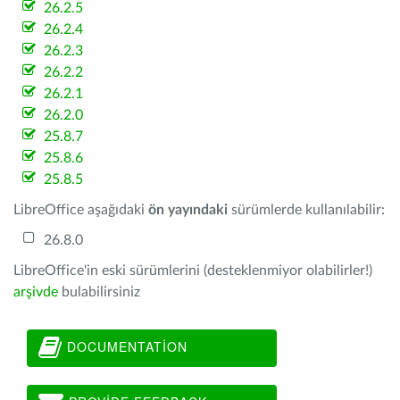
26.2.5
26.2.4
26.2.3
26.2.2
26.2.1
26.2.0
25.8.7
25.8.6
25.8.5
LibreOffice aşağıdaki
ön yayındaki
sürümlerde kullanılabilir:
26.8.0
LibreOffice'in eski sürümlerini (desteklenmiyor olabilirler!)
arşivde
bulabilirsiniz
DOCUMENTATION