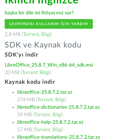
İkincil İngilizce
başka bir dile mi ihtiyacınız var?
ÇEVRIMDIŞI KULLANIM IÇIN YARDIM
2.8 MB (
Torrent
,
Bilgi
)
SDK ve Kaynak kodu
SDK'yı indir
LibreOffice_25.8.7_Win_x86-64_sdk.msi
20 MB (
Torrent
,
Bilgi
)
Kaynak kodu indir
libreoffice-25.8.7.2.tar.xz
274 MB (
Torrent
,
Bilgi
)
libreoffice-dictionaries-25.8.7.2.tar.xz
59 MB (
Torrent
,
Bilgi
)
libreoffice-help-25.8.7.2.tar.xz
57 MB (
Torrent
,
Bilgi
)
libreoffice-translations-25.8.7.2.tar.xz