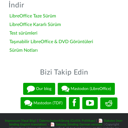
İndir
LibreOffice Taze Sürüm
LibreOffice Kararlı Sürüm
Test sürümleri
Taşınabilir LibreOffice & DVD Görüntüleri
Sürüm Notları
Bizi Takip Edin
Our blog
Mastodon (LibreOffice)
Mastodon (TDF)
Impressum (Yasal Bilgi)
|
Datenschutzerklärung (Gizlilik Politikası)
|
Statutes (non-
binding English translation)
-
Satzung (binding German version)
| Copyright