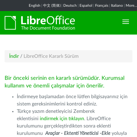
English
|
中文 (简体)
|
Deutsch
|
Español
|
Français
|
Italiano
|
More...
İndir
/
LibreOffice Kararlı Sürüm
Bir önceki serinin en kararlı sürümüdür. Kurumsal
kullanım ve önemli çalışmalar için önerilir.
İndirmeye başlamadan önce lütfen bilgisayarınız için
sistem gereksinimlerini kontrol ediniz.
Türkçe yazım denetleyicisi Zemberek
eklentisini
indirmek için tıklayın
. LibreOffice
kurulumunu gerçekleştirdikten sonra eklenti
kurulumunu
Araçlar - Ektenti Yöneticisi -Ekle
yoluyla