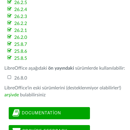
26.2.5
26.2.4
26.2.3
26.2.2
26.2.1
26.2.0
25.8.7
25.8.6
25.8.5
LibreOffice aşağıdaki
ön yayındaki
sürümlerde kullanılabilir:
26.8.0
LibreOffice'in eski sürümlerini (desteklenmiyor olabilirler!)
arşivde
bulabilirsiniz
DOCUMENTATION