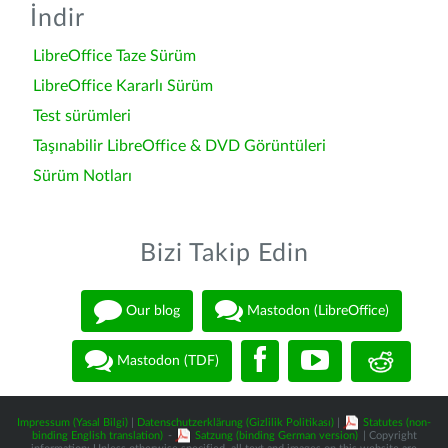
İndir
LibreOffice Taze Sürüm
LibreOffice Kararlı Sürüm
Test sürümleri
Taşınabilir LibreOffice & DVD Görüntüleri
Sürüm Notları
Bizi Takip Edin
Our blog
Mastodon (LibreOffice)
Mastodon (TDF)
Impressum (Yasal Bilgi)
|
Datenschutzerklärung (Gizlilik Politikası)
|
Statutes (non-
binding English translation)
-
Satzung (binding German version)
| Copyright