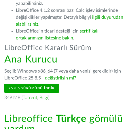
yapabilirsiniz.
LibreOffice 4.1.2 sonrası bazı Calc işlev isimlerinde
değişiklikler yapılmıştır. Detaylı bilgiyi
ilgili duyurudan
alabilirsiniz.
LibreOffice'in ticari desteği için
sertifikalı
ortaklarımızın listesine bakın
.
LibreOffice Kararlı Sürüm
Ana Kurucu
Seçili: Windows x86_64 (7 veya daha yenisi gereklidir) için
LibreOffice 25.8.5 -
değiştirilsin mi?
25.8.5 SÜRÜMÜNÜ İNDIR
349 MB (
Torrent
,
Bilgi
)
Libreoffice
Türkçe
gömülü