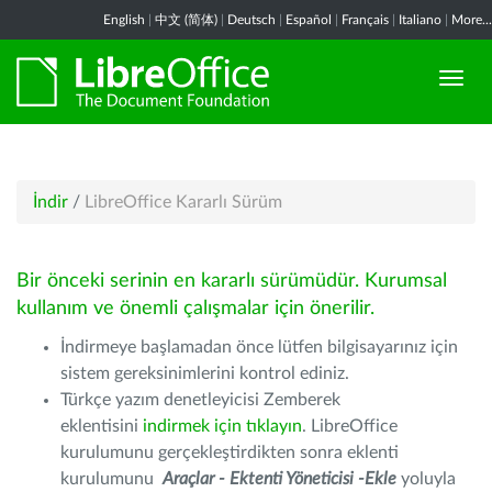
English
|
中文 (简体)
|
Deutsch
|
Español
|
Français
|
Italiano
|
More...
İndir
/
LibreOffice Kararlı Sürüm
Bir önceki serinin en kararlı sürümüdür. Kurumsal
kullanım ve önemli çalışmalar için önerilir.
İndirmeye başlamadan önce lütfen bilgisayarınız için
sistem gereksinimlerini kontrol ediniz.
Türkçe yazım denetleyicisi Zemberek
eklentisini
indirmek için tıklayın
. LibreOffice
kurulumunu gerçekleştirdikten sonra eklenti
kurulumunu
Araçlar - Ektenti Yöneticisi -Ekle
yoluyla