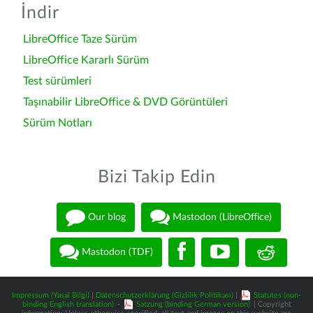
İndir
LibreOffice Taze Sürüm
LibreOffice Kararlı Sürüm
Test sürümleri
Taşınabilir LibreOffice & DVD Görüntüleri
Sürüm Notları
Bizi Takip Edin
Our blog
Mastodon (LibreOffice)
Mastodon (TDF)
Impressum (Yasal Bilgi)
|
Datenschutzerklärung (Gizlilik Politikası)
|
Statutes (non-
binding English translation)
-
Satzung (binding German version)
| Copyright