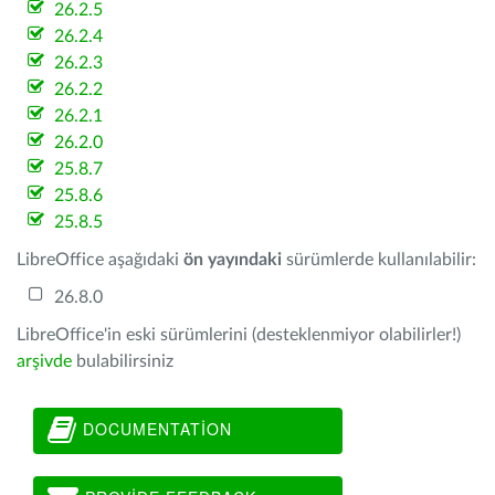
26.2.5
26.2.4
26.2.3
26.2.2
26.2.1
26.2.0
25.8.7
25.8.6
25.8.5
LibreOffice aşağıdaki
ön yayındaki
sürümlerde kullanılabilir:
26.8.0
LibreOffice'in eski sürümlerini (desteklenmiyor olabilirler!)
arşivde
bulabilirsiniz
DOCUMENTATION