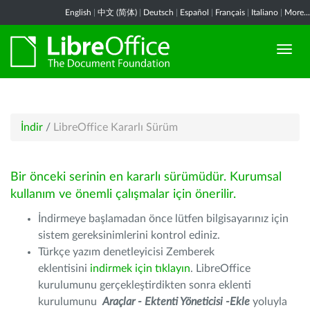
English
|
中文 (简体)
|
Deutsch
|
Español
|
Français
|
Italiano
|
More...
İndir
/
LibreOffice Kararlı Sürüm
Bir önceki serinin en kararlı sürümüdür. Kurumsal
kullanım ve önemli çalışmalar için önerilir.
İndirmeye başlamadan önce lütfen bilgisayarınız için
sistem gereksinimlerini kontrol ediniz.
Türkçe yazım denetleyicisi Zemberek
eklentisini
indirmek için tıklayın
. LibreOffice
kurulumunu gerçekleştirdikten sonra eklenti
kurulumunu
Araçlar - Ektenti Yöneticisi -Ekle
yoluyla