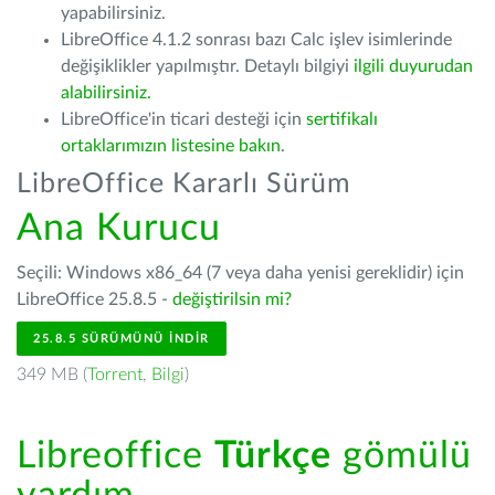
yapabilirsiniz.
LibreOffice 4.1.2 sonrası bazı Calc işlev isimlerinde
değişiklikler yapılmıştır. Detaylı bilgiyi
ilgili duyurudan
alabilirsiniz.
LibreOffice'in ticari desteği için
sertifikalı
ortaklarımızın listesine bakın
.
LibreOffice Kararlı Sürüm
Ana Kurucu
Seçili: Windows x86_64 (7 veya daha yenisi gereklidir) için
LibreOffice 25.8.5 -
değiştirilsin mi?
25.8.5 SÜRÜMÜNÜ İNDIR
349 MB (
Torrent
,
Bilgi
)
Libreoffice
Türkçe
gömülü