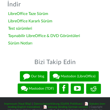
İndir
LibreOffice Taze Sürüm
LibreOffice Kararlı Sürüm
Test sürümleri
Taşınabilir LibreOffice & DVD Görüntüleri
Sürüm Notları
Bizi Takip Edin
Our blog
Mastodon (LibreOffice)
Mastodon (TDF)
Impressum (Yasal Bilgi)
|
Datenschutzerklärung (Gizlilik Politikası)
|
Statutes (non-
binding English translation)
-
Satzung (binding German version)
| Copyright