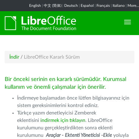
English
|
中文 (简体)
|
Deutsch
|
Español
|
Français
|
Italiano
|
More...
İndir
/
LibreOffice Kararlı Sürüm
Bir önceki serinin en kararlı sürümüdür. Kurumsal
kullanım ve önemli çalışmalar için önerilir.
İndirmeye başlamadan önce lütfen bilgisayarınız için
sistem gereksinimlerini kontrol ediniz.
Türkçe yazım denetleyicisi Zemberek
eklentisini
indirmek için tıklayın
. LibreOffice
kurulumunu gerçekleştirdikten sonra eklenti
kurulumunu
Araçlar - Ektenti Yöneticisi -Ekle
yoluyla