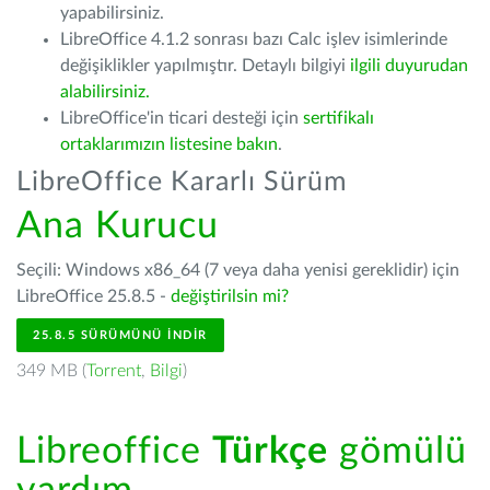
yapabilirsiniz.
LibreOffice 4.1.2 sonrası bazı Calc işlev isimlerinde
değişiklikler yapılmıştır. Detaylı bilgiyi
ilgili duyurudan
alabilirsiniz.
LibreOffice'in ticari desteği için
sertifikalı
ortaklarımızın listesine bakın
.
LibreOffice Kararlı Sürüm
Ana Kurucu
Seçili: Windows x86_64 (7 veya daha yenisi gereklidir) için
LibreOffice 25.8.5 -
değiştirilsin mi?
25.8.5 SÜRÜMÜNÜ İNDIR
349 MB (
Torrent
,
Bilgi
)
Libreoffice
Türkçe
gömülü