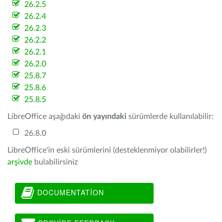
26.2.5
26.2.4
26.2.3
26.2.2
26.2.1
26.2.0
25.8.7
25.8.6
25.8.5
LibreOffice aşağıdaki
ön yayındaki
sürümlerde kullanılabilir:
26.8.0
LibreOffice'in eski sürümlerini (desteklenmiyor olabilirler!)
arşivde
bulabilirsiniz
DOCUMENTATION