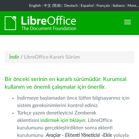
English
|
中文 (简体)
|
Deutsch
|
Español
|
Français
|
Italiano
|
More...
İndir
/
LibreOffice Kararlı Sürüm
Bir önceki serinin en kararlı sürümüdür. Kurumsal
kullanım ve önemli çalışmalar için önerilir.
İndirmeye başlamadan önce lütfen bilgisayarınız için
sistem gereksinimlerini kontrol ediniz.
Türkçe yazım denetleyicisi Zemberek
eklentisini
indirmek için tıklayın
. LibreOffice
kurulumunu gerçekleştirdikten sonra eklenti
kurulumunu
Araçlar - Ektenti Yöneticisi -Ekle
yoluyla