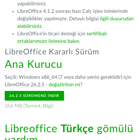
yapabilirsiniz.
LibreOffice 4.1.2 sonrası bazı Calc işlev isimlerinde
değişiklikler yapılmıştır. Detaylı bilgiyi
ilgili duyurudan
alabilirsiniz.
LibreOffice'in ticari desteği için
sertifikalı
ortaklarımızın listesine bakın
.
LibreOffice Kararlı Sürüm
Ana Kurucu
Seçili: Windows x86_64 (7 veya daha yenisi gereklidir) için
LibreOffice 26.2.5 -
değiştirilsin mi?
26.2.5 SÜRÜMÜNÜ İNDIR
356 MB (
Torrent
,
Bilgi
)
Libreoffice
Türkçe
gömülü