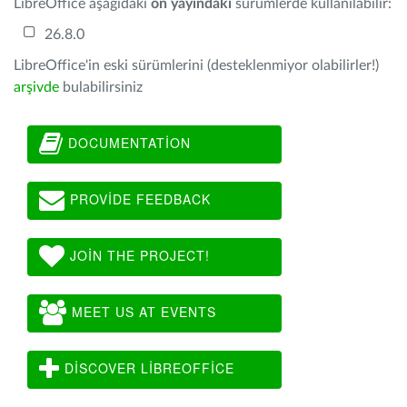
LibreOffice aşağıdaki
ön yayındaki
sürümlerde kullanılabilir:
26.8.0
LibreOffice'in eski sürümlerini (desteklenmiyor olabilirler!)
arşivde
bulabilirsiniz
DOCUMENTATION
PROVIDE FEEDBACK
JOIN THE PROJECT!
MEET US AT EVENTS
DISCOVER LIBREOFFICE