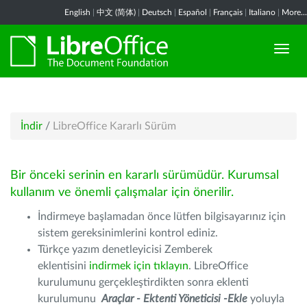
English
|
中文 (简体)
|
Deutsch
|
Español
|
Français
|
Italiano
|
More...
İndir
/
LibreOffice Kararlı Sürüm
Bir önceki serinin en kararlı sürümüdür. Kurumsal
kullanım ve önemli çalışmalar için önerilir.
İndirmeye başlamadan önce lütfen bilgisayarınız için
sistem gereksinimlerini kontrol ediniz.
Türkçe yazım denetleyicisi Zemberek
eklentisini
indirmek için tıklayın
. LibreOffice
kurulumunu gerçekleştirdikten sonra eklenti
kurulumunu
Araçlar - Ektenti Yöneticisi -Ekle
yoluyla