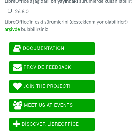
LibreOffice aşağıdaki
ön yayındaki
sürümlerde kullanılabilir:
26.8.0
LibreOffice'in eski sürümlerini (desteklenmiyor olabilirler!)
arşivde
bulabilirsiniz
DOCUMENTATION
PROVIDE FEEDBACK
JOIN THE PROJECT!
MEET US AT EVENTS
DISCOVER LIBREOFFICE