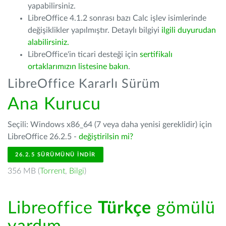
yapabilirsiniz.
LibreOffice 4.1.2 sonrası bazı Calc işlev isimlerinde
değişiklikler yapılmıştır. Detaylı bilgiyi
ilgili duyurudan
alabilirsiniz.
LibreOffice'in ticari desteği için
sertifikalı
ortaklarımızın listesine bakın
.
LibreOffice Kararlı Sürüm
Ana Kurucu
Seçili: Windows x86_64 (7 veya daha yenisi gereklidir) için
LibreOffice 26.2.5 -
değiştirilsin mi?
26.2.5 SÜRÜMÜNÜ İNDIR
356 MB (
Torrent
,
Bilgi
)
Libreoffice
Türkçe
gömülü