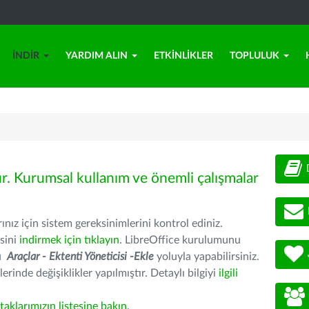
İNDIR
YARDIM ALIN
ETKINLIKLER
TOPLULUK
ür. Kurumsal kullanım ve önemli çalışmalar
nız için sistem gereksinimlerini kontrol ediniz.
sini
indirmek için tıklayın
. LibreOffice kurulumunu
nu
Araçlar - Ektenti Yöneticisi -Ekle
yoluyla yapabilirsiniz.
erinde değişiklikler yapılmıştır. Detaylı bilgiyi
ilgili
rtaklarımızın listesine bakın
.