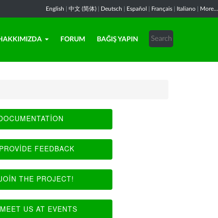
English
|
中文 (简体)
|
Deutsch
|
Español
|
Français
|
Italiano
|
More...
HAKKIMIZDA
FORUM
BAĞIŞ YAPIN
DOCUMENTATION
PROVIDE FEEDBACK
JOIN THE PROJECT!
MEET US AT EVENTS