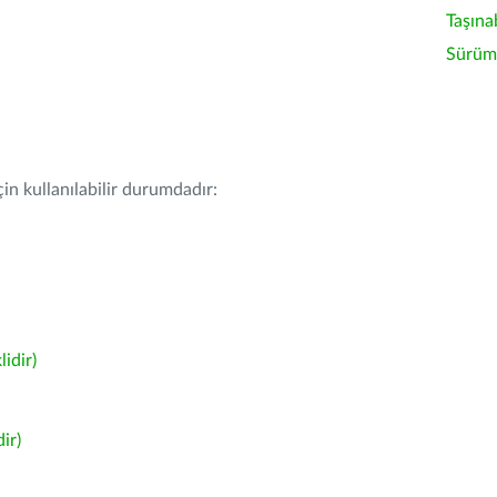
Taşına
Sürüm 
in kullanılabilir durumdadır:
idir)
ir)