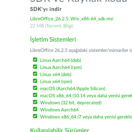
SDK'yı indir
LibreOffice_26.2.5_Win_x86-64_sdk.msi
22 MB (
Torrent
,
Bilgi
)
İşletim Sistemleri
LibreOffice 26.2.5 aşağıdaki sistemler/mimariler iç
Linux Aarch64 (deb)
Linux Aarch64 (rpm)
Linux x64 (deb)
Linux x64 (rpm)
macOS (Aarch64/Apple Silicon)
macOS x86_64 (10.14 veya daha yenisi gerekl
Windows (32 bit, deprecated)
Windows Aarch64
Windows x86_64 (7 veya daha yenisi gereklid
Kullanılabilir Sürümler