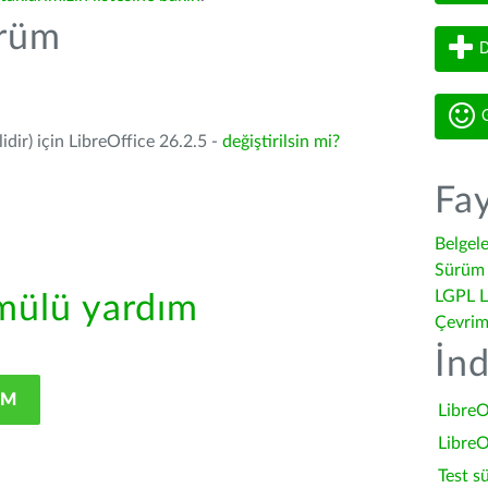
ürüm
D
G
dir) için LibreOffice 26.2.5 -
değiştirilsin mi?
Fay
Belgel
Sürüm 
LGPL L
ülü yardım
Çevrim
İnd
IM
LibreO
LibreO
Test s