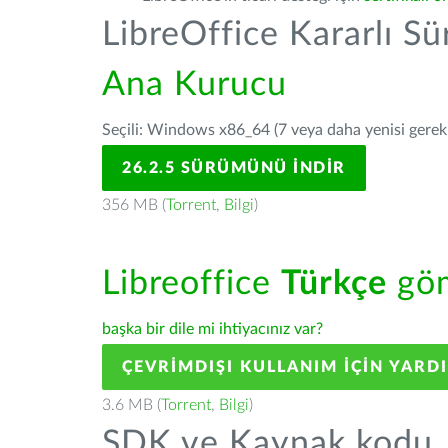
LibreOffice Kararlı S
Ana Kurucu
Seçili: Windows x86_64 (7 veya daha yenisi gerekli
26.2.5 SÜRÜMÜNÜ İNDIR
356 MB (
Torrent
,
Bilgi
)
Libreoffice
Türkçe
göm
başka bir dile mi ihtiyacınız var?
ÇEVRIMDIŞI KULLANIM IÇIN YARD
3.6 MB (
Torrent
,
Bilgi
)
SDK ve Kaynak kodu