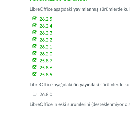
LibreOffice aşağıdaki
yayımlanmış
sürümlerde kulla
26.2.5
26.2.4
26.2.3
26.2.2
26.2.1
26.2.0
25.8.7
25.8.6
25.8.5
LibreOffice aşağıdaki
ön yayındaki
sürümlerde kull
26.8.0
LibreOffice'in eski sürümlerini (desteklenmiyor ola