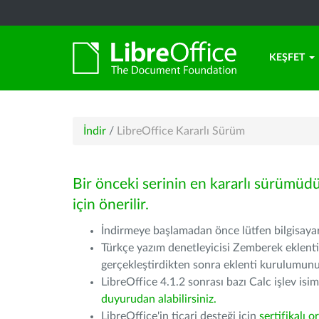
KEŞFET
İndir
/
LibreOffice Kararlı Sürüm
Bir önceki serinin en kararlı sürümüd
için önerilir.
İndirmeye başlamadan önce lütfen bilgisayarı
Türkçe yazım denetleyicisi Zemberek eklenti
gerçekleştirdikten sonra eklenti kurulumu
LibreOffice 4.1.2 sonrası bazı Calc işlev isiml
duyurudan alabilirsiniz.
LibreOffice'in ticari desteği için
sertifikalı o