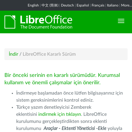
English
|
中文 (简体)
|
Deutsch
|
Español
|
Français
|
Italiano
|
More...
İndir
/
LibreOffice Kararlı Sürüm
Bir önceki serinin en kararlı sürümüdür. Kurumsal
kullanım ve önemli çalışmalar için önerilir.
İndirmeye başlamadan önce lütfen bilgisayarınız için
sistem gereksinimlerini kontrol ediniz.
Türkçe yazım denetleyicisi Zemberek
eklentisini
indirmek için tıklayın
. LibreOffice
kurulumunu gerçekleştirdikten sonra eklenti
kurulumunu
Araçlar - Ektenti Yöneticisi -Ekle
yoluyla