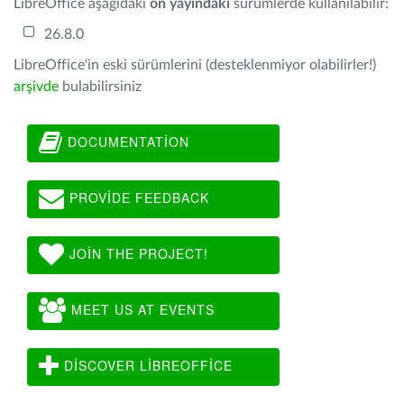
LibreOffice aşağıdaki
ön yayındaki
sürümlerde kullanılabilir:
26.8.0
LibreOffice'in eski sürümlerini (desteklenmiyor olabilirler!)
arşivde
bulabilirsiniz
DOCUMENTATION
PROVIDE FEEDBACK
JOIN THE PROJECT!
MEET US AT EVENTS
DISCOVER LIBREOFFICE