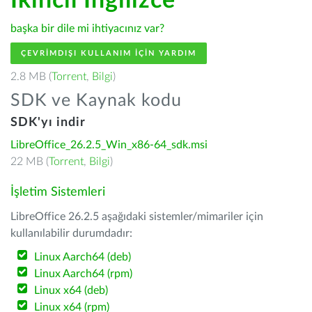
İkincil İngilizce
başka bir dile mi ihtiyacınız var?
ÇEVRIMDIŞI KULLANIM IÇIN YARDIM
2.8 MB (
Torrent
,
Bilgi
)
SDK ve Kaynak kodu
SDK'yı indir
LibreOffice_26.2.5_Win_x86-64_sdk.msi
22 MB (
Torrent
,
Bilgi
)
İşletim Sistemleri
LibreOffice 26.2.5 aşağıdaki sistemler/mimariler için
kullanılabilir durumdadır:
Linux Aarch64 (deb)
Linux Aarch64 (rpm)
Linux x64 (deb)
Linux x64 (rpm)