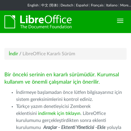
English
|
中文 (简体)
|
Deutsch
|
Español
|
Français
|
Italiano
|
More...
İndir
/
LibreOffice Kararlı Sürüm
Bir önceki serinin en kararlı sürümüdür. Kurumsal
kullanım ve önemli çalışmalar için önerilir.
İndirmeye başlamadan önce lütfen bilgisayarınız için
sistem gereksinimlerini kontrol ediniz.
Türkçe yazım denetleyicisi Zemberek
eklentisini
indirmek için tıklayın
. LibreOffice
kurulumunu gerçekleştirdikten sonra eklenti
kurulumunu
Araçlar - Ektenti Yöneticisi -Ekle
yoluyla