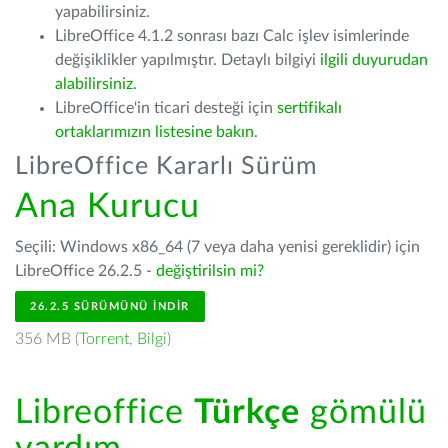
yapabilirsiniz.
LibreOffice 4.1.2 sonrası bazı Calc işlev isimlerinde
değişiklikler yapılmıştır. Detaylı bilgiyi
ilgili duyurudan
alabilirsiniz.
LibreOffice'in ticari desteği için
sertifikalı
ortaklarımızın listesine bakın
.
LibreOffice Kararlı Sürüm
Ana Kurucu
Seçili: Windows x86_64 (7 veya daha yenisi gereklidir) için
LibreOffice 26.2.5 -
değiştirilsin mi?
26.2.5 SÜRÜMÜNÜ İNDIR
356 MB (
Torrent
,
Bilgi
)
Libreoffice
Türkçe
gömülü