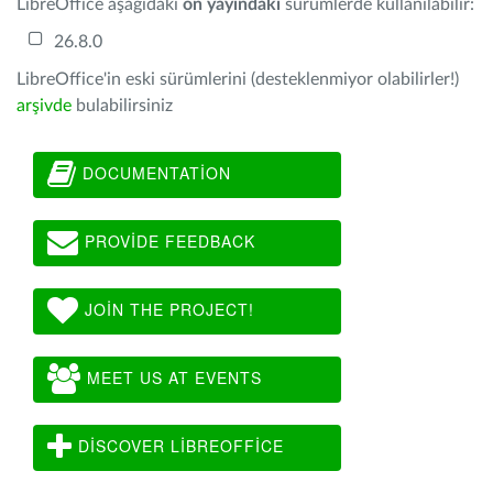
LibreOffice aşağıdaki
ön yayındaki
sürümlerde kullanılabilir:
26.8.0
LibreOffice'in eski sürümlerini (desteklenmiyor olabilirler!)
arşivde
bulabilirsiniz
DOCUMENTATION
PROVIDE FEEDBACK
JOIN THE PROJECT!
MEET US AT EVENTS
DISCOVER LIBREOFFICE