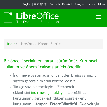
English
|
中文 (简体)
|
Deutsch
|
Español
|
Français
|
Italiano
|
More...
İndir
/
LibreOffice Kararlı Sürüm
Bir önceki serinin en kararlı sürümüdür. Kurumsal
kullanım ve önemli çalışmalar için önerilir.
İndirmeye başlamadan önce lütfen bilgisayarınız için
sistem gereksinimlerini kontrol ediniz.
Türkçe yazım denetleyicisi Zemberek
eklentisini
indirmek için tıklayın
. LibreOffice
kurulumunu gerçekleştirdikten sonra eklenti
kurulumunu
Araçlar - Ektenti Yöneticisi -Ekle
yoluyla