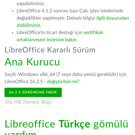
yapabilirsiniz.
LibreOffice 4.1.2 sonrası bazı Calc işlev isimlerinde
değişiklikler yapılmıştır. Detaylı bilgiyi
ilgili duyurudan
alabilirsiniz.
LibreOffice'in ticari desteği için
sertifikalı
ortaklarımızın listesine bakın
.
LibreOffice Kararlı Sürüm
Ana Kurucu
Seçili: Windows x86_64 (7 veya daha yenisi gereklidir) için
LibreOffice 26.2.5 -
değiştirilsin mi?
26.2.5 SÜRÜMÜNÜ İNDIR
356 MB (
Torrent
,
Bilgi
)
Libreoffice
Türkçe
gömülü