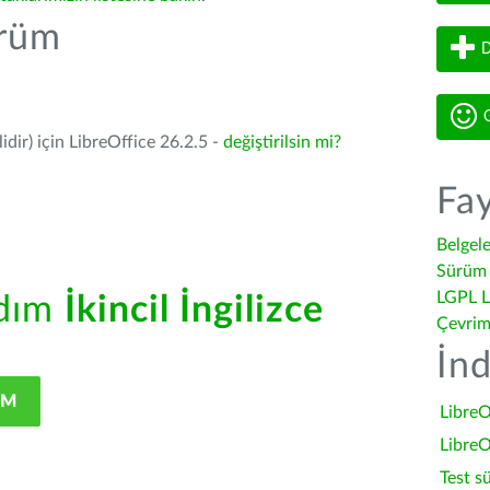
ürüm
D
G
dir) için LibreOffice 26.2.5 -
değiştirilsin mi?
Fay
Belgel
Sürüm 
LGPL L
rdım
İkincil İngilizce
Çevrim
İnd
IM
LibreO
LibreO
Test s