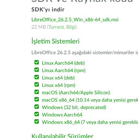
SDK'yı indir
LibreOffice_26.2.5_Win_x86-64_sdk.msi
22 MB (
Torrent
,
Bilgi
)
İşletim Sistemleri
LibreOffice 26.2.5 aşağıdaki sistemler/mimariler iç
Linux Aarch64 (deb)
Linux Aarch64 (rpm)
Linux x64 (deb)
Linux x64 (rpm)
macOS (Aarch64/Apple Silicon)
macOS x86_64 (10.14 veya daha yenisi gerekl
Windows (32 bit, deprecated)
Windows Aarch64
Windows x86_64 (7 veya daha yenisi gereklid
Kullanılabilir Sürümler