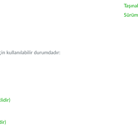
Taşına
Sürüm 
in kullanılabilir durumdadır:
idir)
ir)