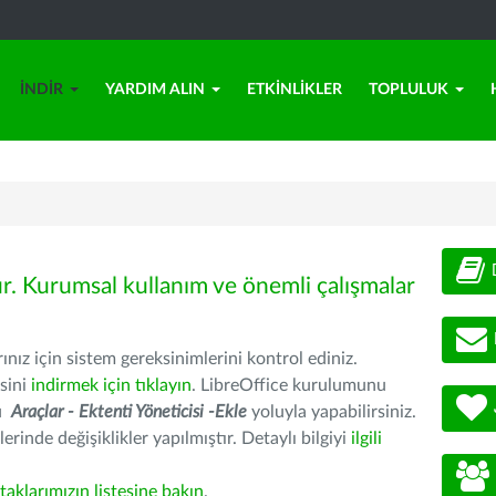
İNDIR
YARDIM ALIN
ETKINLIKLER
TOPLULUK
ür. Kurumsal kullanım ve önemli çalışmalar
nız için sistem gereksinimlerini kontrol ediniz.
sini
indirmek için tıklayın
. LibreOffice kurulumunu
nu
Araçlar - Ektenti Yöneticisi -Ekle
yoluyla yapabilirsiniz.
erinde değişiklikler yapılmıştır. Detaylı bilgiyi
ilgili
rtaklarımızın listesine bakın
.