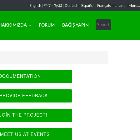
English
|
中文 (简体)
|
Deutsch
|
Español
|
Français
|
Italiano
|
More...
HAKKIMIZDA
FORUM
BAĞIŞ YAPIN
DOCUMENTATION
PROVIDE FEEDBACK
JOIN THE PROJECT!
MEET US AT EVENTS