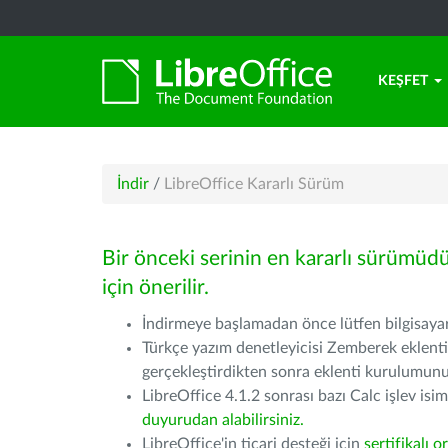
KEŞFET
İndir
/
LibreOffice Kararlı Sürüm
Bir önceki serinin en kararlı sürümüd
için önerilir.
İndirmeye başlamadan önce lütfen bilgisayarı
Türkçe yazım denetleyicisi Zemberek eklenti
gerçekleştirdikten sonra eklenti kurulumu
LibreOffice 4.1.2 sonrası bazı Calc işlev isiml
duyurudan alabilirsiniz.
LibreOffice'in ticari desteği için
sertifikalı o