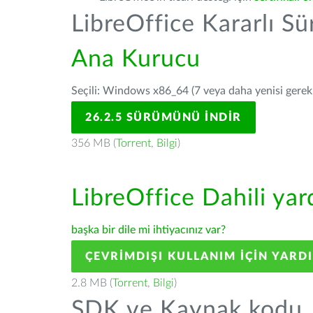
LibreOffice Kararlı S
Ana Kurucu
Seçili: Windows x86_64 (7 veya daha yenisi gerekli
26.2.5 SÜRÜMÜNÜ İNDIR
356 MB (
Torrent
,
Bilgi
)
LibreOffice Dahili ya
başka bir dile mi ihtiyacınız var?
ÇEVRIMDIŞI KULLANIM IÇIN YARD
2.8 MB (
Torrent
,
Bilgi
)
SDK ve Kaynak kodu