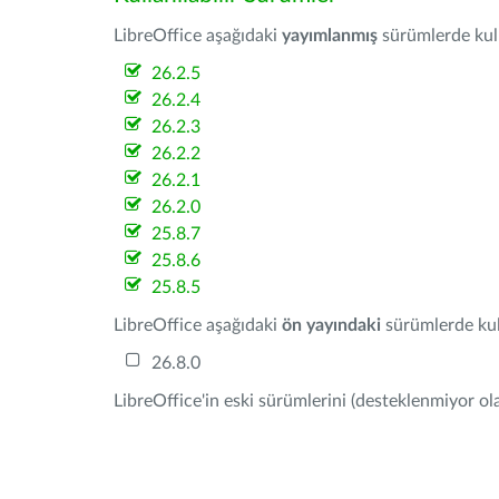
LibreOffice aşağıdaki
yayımlanmış
sürümlerde kulla
26.2.5
26.2.4
26.2.3
26.2.2
26.2.1
26.2.0
25.8.7
25.8.6
25.8.5
LibreOffice aşağıdaki
ön yayındaki
sürümlerde kull
26.8.0
LibreOffice'in eski sürümlerini (desteklenmiyor ola