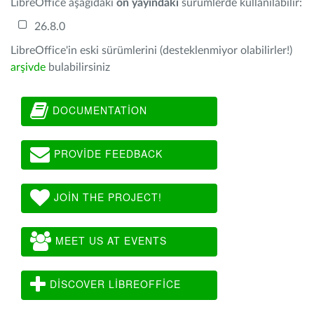
LibreOffice aşağıdaki
ön yayındaki
sürümlerde kullanılabilir:
26.8.0
LibreOffice'in eski sürümlerini (desteklenmiyor olabilirler!)
arşivde
bulabilirsiniz
DOCUMENTATION
PROVIDE FEEDBACK
JOIN THE PROJECT!
MEET US AT EVENTS
DISCOVER LIBREOFFICE