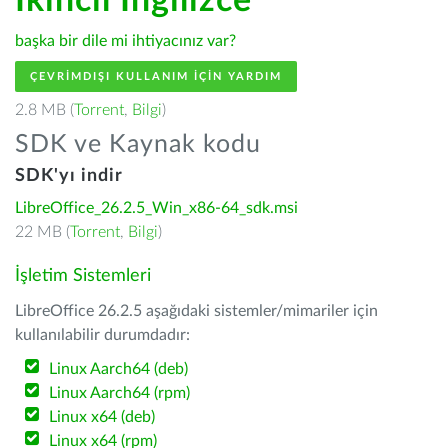
İkincil İngilizce
başka bir dile mi ihtiyacınız var?
ÇEVRIMDIŞI KULLANIM IÇIN YARDIM
2.8 MB (
Torrent
,
Bilgi
)
SDK ve Kaynak kodu
SDK'yı indir
LibreOffice_26.2.5_Win_x86-64_sdk.msi
22 MB (
Torrent
,
Bilgi
)
İşletim Sistemleri
LibreOffice 26.2.5 aşağıdaki sistemler/mimariler için
kullanılabilir durumdadır:
Linux Aarch64 (deb)
Linux Aarch64 (rpm)
Linux x64 (deb)
Linux x64 (rpm)