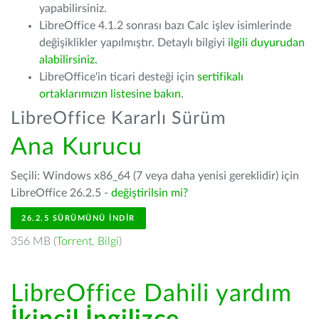
yapabilirsiniz.
LibreOffice 4.1.2 sonrası bazı Calc işlev isimlerinde
değişiklikler yapılmıştır. Detaylı bilgiyi
ilgili duyurudan
alabilirsiniz.
LibreOffice'in ticari desteği için
sertifikalı
ortaklarımızın listesine bakın
.
LibreOffice Kararlı Sürüm
Ana Kurucu
Seçili: Windows x86_64 (7 veya daha yenisi gereklidir) için
LibreOffice 26.2.5 -
değiştirilsin mi?
26.2.5 SÜRÜMÜNÜ İNDIR
356 MB (
Torrent
,
Bilgi
)
LibreOffice Dahili yardım