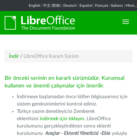
English
|
中文 (简体)
|
Deutsch
|
Español
|
Français
|
Italiano
|
More...
İndir
/
LibreOffice Kararlı Sürüm
Bir önceki serinin en kararlı sürümüdür. Kurumsal
kullanım ve önemli çalışmalar için önerilir.
İndirmeye başlamadan önce lütfen bilgisayarınız için
sistem gereksinimlerini kontrol ediniz.
Türkçe yazım denetleyicisi Zemberek
eklentisini
indirmek için tıklayın
. LibreOffice
kurulumunu gerçekleştirdikten sonra eklenti
kurulumunu
Araçlar - Ektenti Yöneticisi -Ekle
yoluyla