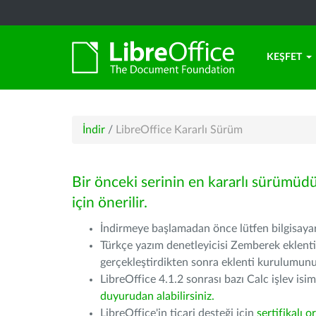
KEŞFET
İndir
/
LibreOffice Kararlı Sürüm
Bir önceki serinin en kararlı sürümüd
için önerilir.
İndirmeye başlamadan önce lütfen bilgisayarı
Türkçe yazım denetleyicisi Zemberek eklenti
gerçekleştirdikten sonra eklenti kurulumu
LibreOffice 4.1.2 sonrası bazı Calc işlev isiml
duyurudan alabilirsiniz.
LibreOffice'in ticari desteği için
sertifikalı o