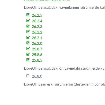
LibreOffice aşağıdaki
yayımlanmış
sürümlerde kulla
26.2.5
26.2.4
26.2.3
26.2.2
26.2.1
26.2.0
25.8.7
25.8.6
25.8.5
LibreOffice aşağıdaki
ön yayındaki
sürümlerde kull
26.8.0
LibreOffice'in eski sürümlerini (desteklenmiyor ola