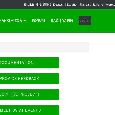
English
|
中文 (简体)
|
Deutsch
|
Español
|
Français
|
Italiano
|
More...
HAKKIMIZDA
FORUM
BAĞIŞ YAPIN
DOCUMENTATION
PROVIDE FEEDBACK
JOIN THE PROJECT!
MEET US AT EVENTS