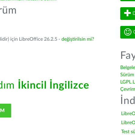
ürüm
D
G
dir) için LibreOffice 26.2.5 -
değiştirilsin mi?
Fay
Belgel
Sürüm 
LGPL L
rdım
İkincil İngilizce
Çevrim
İnd
IM
LibreO
LibreO
Test s