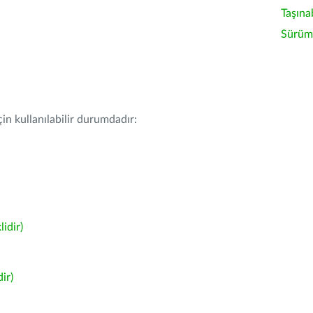
Taşına
Sürüm 
in kullanılabilir durumdadır:
idir)
ir)