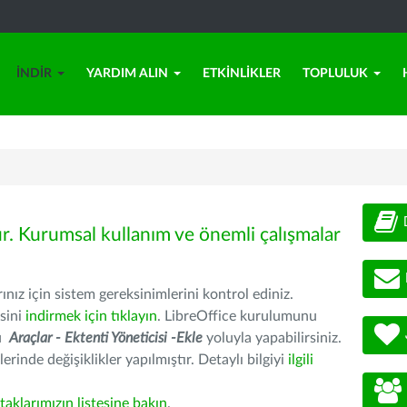
İNDIR
YARDIM ALIN
ETKINLIKLER
TOPLULUK
ür. Kurumsal kullanım ve önemli çalışmalar
nız için sistem gereksinimlerini kontrol ediniz.
sini
indirmek için tıklayın
. LibreOffice kurulumunu
nu
Araçlar - Ektenti Yöneticisi -Ekle
yoluyla yapabilirsiniz.
erinde değişiklikler yapılmıştır. Detaylı bilgiyi
ilgili
rtaklarımızın listesine bakın
.