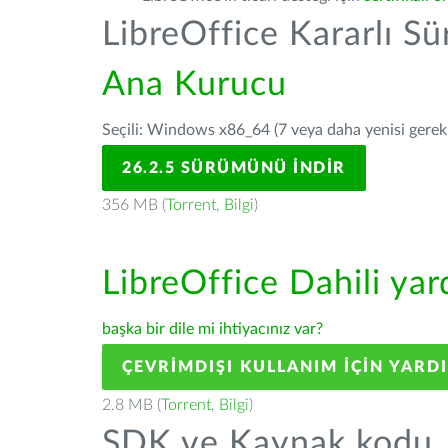
LibreOffice Kararlı S
Ana Kurucu
Seçili: Windows x86_64 (7 veya daha yenisi gerekli
26.2.5 SÜRÜMÜNÜ İNDIR
356 MB (
Torrent
,
Bilgi
)
LibreOffice Dahili ya
başka bir dile mi ihtiyacınız var?
ÇEVRIMDIŞI KULLANIM IÇIN YARD
2.8 MB (
Torrent
,
Bilgi
)
SDK ve Kaynak kodu