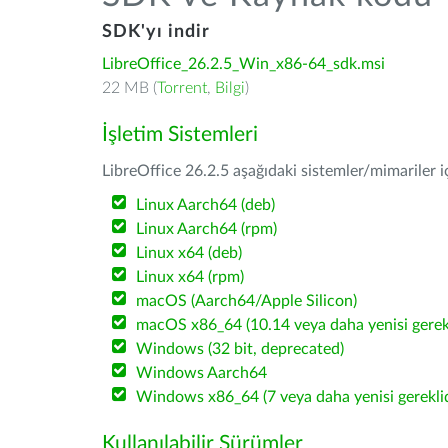
SDK'yı indir
LibreOffice_26.2.5_Win_x86-64_sdk.msi
22 MB (
Torrent
,
Bilgi
)
İşletim Sistemleri
LibreOffice 26.2.5 aşağıdaki sistemler/mimariler iç
Linux Aarch64 (deb)
Linux Aarch64 (rpm)
Linux x64 (deb)
Linux x64 (rpm)
macOS (Aarch64/Apple Silicon)
macOS x86_64 (10.14 veya daha yenisi gerekl
Windows (32 bit, deprecated)
Windows Aarch64
Windows x86_64 (7 veya daha yenisi gereklid
Kullanılabilir Sürümler