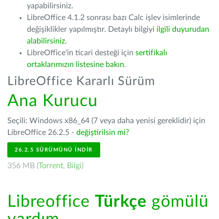
yapabilirsiniz.
LibreOffice 4.1.2 sonrası bazı Calc işlev isimlerinde
değişiklikler yapılmıştır. Detaylı bilgiyi
ilgili duyurudan
alabilirsiniz.
LibreOffice'in ticari desteği için
sertifikalı
ortaklarımızın listesine bakın
.
LibreOffice Kararlı Sürüm
Ana Kurucu
Seçili: Windows x86_64 (7 veya daha yenisi gereklidir) için
LibreOffice 26.2.5 -
değiştirilsin mi?
26.2.5 SÜRÜMÜNÜ İNDIR
356 MB (
Torrent
,
Bilgi
)
Libreoffice
Türkçe
gömülü