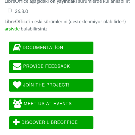
LibreOffice aşağıdaki
ön yayındaki
sürümlerde kullanılabilir:
26.8.0
LibreOffice'in eski sürümlerini (desteklenmiyor olabilirler!)
arşivde
bulabilirsiniz
DOCUMENTATION
PROVIDE FEEDBACK
JOIN THE PROJECT!
MEET US AT EVENTS
DISCOVER LIBREOFFICE