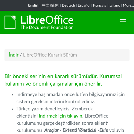
English
|
中文 (简体)
|
Deutsch
|
Español
|
Français
|
Italiano
|
More...
İndir
/
LibreOffice Kararlı Sürüm
Bir önceki serinin en kararlı sürümüdür. Kurumsal
kullanım ve önemli çalışmalar için önerilir.
İndirmeye başlamadan önce lütfen bilgisayarınız için
sistem gereksinimlerini kontrol ediniz.
Türkçe yazım denetleyicisi Zemberek
eklentisini
indirmek için tıklayın
. LibreOffice
kurulumunu gerçekleştirdikten sonra eklenti
kurulumunu
Araçlar - Ektenti Yöneticisi -Ekle
yoluyla