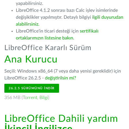
yapabilirsiniz.
LibreOffice 4.1.2 sonrası bazı Calc işlev isimlerinde
değişiklikler yapılmıştır. Detaylı bilgiyi
ilgili duyurudan
alabilirsiniz.
LibreOffice'in ticari desteği için
sertifikalı
ortaklarımızın listesine bakın
.
LibreOffice Kararlı Sürüm
Ana Kurucu
Seçili: Windows x86_64 (7 veya daha yenisi gereklidir) için
LibreOffice 26.2.5 -
değiştirilsin mi?
26.2.5 SÜRÜMÜNÜ İNDIR
356 MB (
Torrent
,
Bilgi
)
LibreOffice Dahili yardım