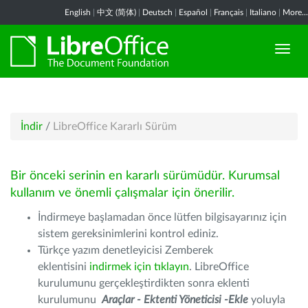
English
|
中文 (简体)
|
Deutsch
|
Español
|
Français
|
Italiano
|
More...
İndir
/
LibreOffice Kararlı Sürüm
Bir önceki serinin en kararlı sürümüdür. Kurumsal
kullanım ve önemli çalışmalar için önerilir.
İndirmeye başlamadan önce lütfen bilgisayarınız için
sistem gereksinimlerini kontrol ediniz.
Türkçe yazım denetleyicisi Zemberek
eklentisini
indirmek için tıklayın
. LibreOffice
kurulumunu gerçekleştirdikten sonra eklenti
kurulumunu
Araçlar - Ektenti Yöneticisi -Ekle
yoluyla