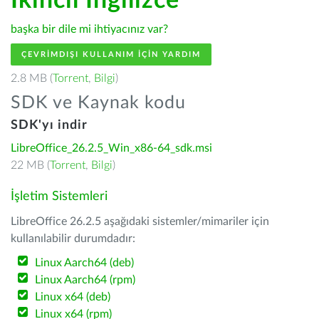
İkincil İngilizce
başka bir dile mi ihtiyacınız var?
ÇEVRIMDIŞI KULLANIM IÇIN YARDIM
2.8 MB (
Torrent
,
Bilgi
)
SDK ve Kaynak kodu
SDK'yı indir
LibreOffice_26.2.5_Win_x86-64_sdk.msi
22 MB (
Torrent
,
Bilgi
)
İşletim Sistemleri
LibreOffice 26.2.5 aşağıdaki sistemler/mimariler için
kullanılabilir durumdadır:
Linux Aarch64 (deb)
Linux Aarch64 (rpm)
Linux x64 (deb)
Linux x64 (rpm)