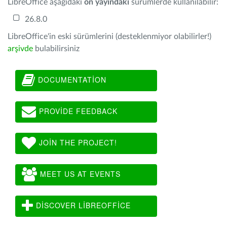
LibreOffice aşağıdaki
ön yayındaki
sürümlerde kullanılabilir:
26.8.0
LibreOffice'in eski sürümlerini (desteklenmiyor olabilirler!)
arşivde
bulabilirsiniz
DOCUMENTATION
PROVIDE FEEDBACK
JOIN THE PROJECT!
MEET US AT EVENTS
DISCOVER LIBREOFFICE