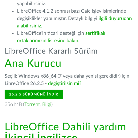
yapabilirsiniz.
LibreOffice 4.1.2 sonrası bazı Calc işlev isimlerinde
değişiklikler yapılmıştır. Detaylı bilgiyi
ilgili duyurudan
alabilirsiniz.
LibreOffice'in ticari desteği için
sertifikalı
ortaklarımızın listesine bakın
.
LibreOffice Kararlı Sürüm
Ana Kurucu
Seçili: Windows x86_64 (7 veya daha yenisi gereklidir) için
LibreOffice 26.2.5 -
değiştirilsin mi?
26.2.5 SÜRÜMÜNÜ İNDIR
356 MB (
Torrent
,
Bilgi
)
LibreOffice Dahili yardım