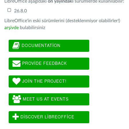
LibreOffice aşağıdaki
ön yayındaki
sürümlerde kullanılabilir:
26.8.0
LibreOffice'in eski sürümlerini (desteklenmiyor olabilirler!)
arşivde
bulabilirsiniz
DOCUMENTATION
PROVIDE FEEDBACK
JOIN THE PROJECT!
MEET US AT EVENTS
DISCOVER LIBREOFFICE