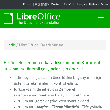
English
|
中文 (简体)
|
Deutsch
|
Español
|
Français
|
Italiano
|
More...
İndir
/
LibreOffice Kararlı Sürüm
Bir önceki serinin en kararlı sürümüdür. Kurumsal
kullanım ve önemli çalışmalar için önerilir.
İndirmeye başlamadan önce lütfen bilgisayarınız için
sistem gereksinimlerini kontrol ediniz.
Türkçe yazım denetleyicisi Zemberek
eklentisini
indirmek için tıklayın
. LibreOffice
kurulumunu gerçekleştirdikten sonra eklenti
kurulumunu
Araçlar - Ektenti Yöneticisi -Ekle
yoluyla