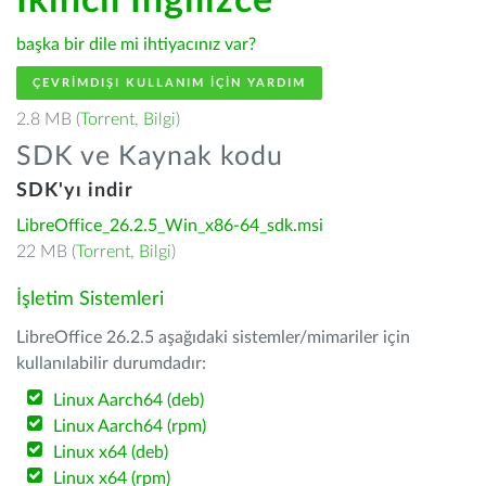
İkincil İngilizce
başka bir dile mi ihtiyacınız var?
ÇEVRIMDIŞI KULLANIM IÇIN YARDIM
2.8 MB (
Torrent
,
Bilgi
)
SDK ve Kaynak kodu
SDK'yı indir
LibreOffice_26.2.5_Win_x86-64_sdk.msi
22 MB (
Torrent
,
Bilgi
)
İşletim Sistemleri
LibreOffice 26.2.5 aşağıdaki sistemler/mimariler için
kullanılabilir durumdadır:
Linux Aarch64 (deb)
Linux Aarch64 (rpm)
Linux x64 (deb)
Linux x64 (rpm)