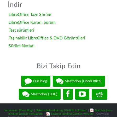
İndir
LibreOffice Taze Sürüm
LibreOffice Kararlı Sürüm
Test sürümleri
Taşınabilir LibreOffice & DVD Görüntüleri
Sürüm Notları
Bizi Takip Edin
Our blog
Mastodon (LibreOffice)
Mastodon (TDF)
Impressum (Yasal Bilgi)
|
Datenschutzerklärung (Gizlilik Politikası)
|
Statutes (non-
binding English translation)
-
Satzung (binding German version)
| Copyright