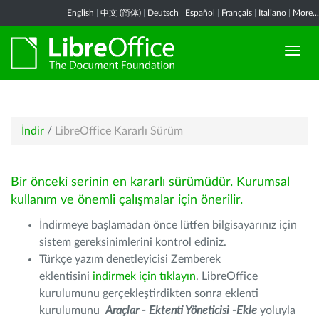
English
|
中文 (简体)
|
Deutsch
|
Español
|
Français
|
Italiano
|
More...
İndir
/
LibreOffice Kararlı Sürüm
Bir önceki serinin en kararlı sürümüdür. Kurumsal
kullanım ve önemli çalışmalar için önerilir.
İndirmeye başlamadan önce lütfen bilgisayarınız için
sistem gereksinimlerini kontrol ediniz.
Türkçe yazım denetleyicisi Zemberek
eklentisini
indirmek için tıklayın
. LibreOffice
kurulumunu gerçekleştirdikten sonra eklenti
kurulumunu
Araçlar - Ektenti Yöneticisi -Ekle
yoluyla