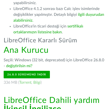
yapabilirsiniz.
LibreOffice 4.1.2 sonrası bazı Calc işlev isimlerinde
değişiklikler yapılmıştır. Detaylı bilgiyi
ilgili duyurudan
alabilirsiniz.
LibreOffice'in ticari desteği için
sertifikalı
ortaklarımızın listesine bakın
.
LibreOffice Kararlı Sürüm
Ana Kurucu
Seçili: Windows (32 bit, deprecated) için LibreOffice 26.8.0
-
değiştirilsin mi?
26.8.0 SÜRÜMÜNÜ İNDIR
336 MB (
Torrent
,
Bilgi
)
LibreOffice Dahili yardım