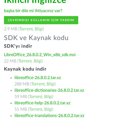
İkincil İngilizce
başka bir dile mi ihtiyacınız var?
ÇEVRIMDIŞI KULLANIM IÇIN YARDIM
2.9 MB (
Torrent
,
Bilgi
)
SDK ve Kaynak kodu
SDK'yı indir
LibreOffice_26.8.0.2_Win_x86_sdk.msi
22 MB (
Torrent
,
Bilgi
)
Kaynak kodu indir
libreoffice-26.8.0.2.tar.xz
288 MB (
Torrent
,
Bilgi
)
libreoffice-dictionaries-26.8.0.2.tar.xz
59 MB (
Torrent
,
Bilgi
)
libreoffice-help-26.8.0.2.tar.xz
51 MB (
Torrent
,
Bilgi
)
libreoffice-translations-26.8.0.2.tar.xz