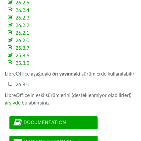
26.2.5
26.2.4
26.2.3
26.2.2
26.2.1
26.2.0
25.8.7
25.8.6
25.8.5
LibreOffice aşağıdaki
ön yayındaki
sürümlerde kullanılabilir:
26.8.0
LibreOffice'in eski sürümlerini (desteklenmiyor olabilirler!)
arşivde
bulabilirsiniz
DOCUMENTATION